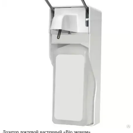
Дозатор локтевой настенный «Bio эконом»