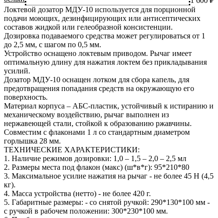
1 600 ₽
Локтевой дозатор МДУ-10 используется для порционной
подачи моющих, дезинфицирующих или антисептических
составов жидкой или гелеобразной консистенции.
Дозировка подаваемого средства может регулироваться от 1
до 2,5 мм, с шагом по 0,5 мм.
Устройство оснащено локтевым приводом. Рычаг имеет
оптимальную длину для нажатия локтем без прикладывания
усилий.
Дозатор МДУ-10 оснащен лотком для сбора капель, для
предотвращения попадания средств на окружающую его
поверхность.
Материал корпуса – АБС-пластик, устойчивый к истиранию и
механическому воздействию, рычаг выполнен из
нержавеющей стали, стойкой к образованию ржавчины.
Совместим с флаконами 1 л со стандартным диаметром
горлышка 28 мм.
ТЕХНИЧЕСКИЕ ХАРАКТЕРИСТИКИ:
1. Наличие режимов дозировки: 1,0 – 1,5 – 2,0 – 2,5 мл
2. Размеры места под флакон (макс) (ш*в*г): 95*210*80
3. Максимальное усилие нажатия на рычаг - не более 45 Н (4,5
кг).
4. Масса устройства (нетто) - не более 420 г.
5. Габаритные размеры: - со снятой ручкой: 290*130*100 мм -
с ручкой в рабочем положении: 300*230*100 мм.