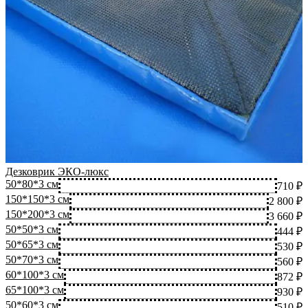
Дезковрик ЭКО-люкс
50*80*3 см
710 ₽
150*150*3 см
2 800 ₽
150*200*3 см
3 660 ₽
50*50*3 см
444 ₽
50*65*3 см
530 ₽
50*70*3 см
560 ₽
60*100*3 см
872 ₽
65*100*3 см
930 ₽
50*60*3 см
510 ₽