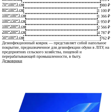
70*100*3 см
980 ₽
80*100*3 см
1 100 ₽
100*100*3 см
1 366 ₽
100*150*3 см
1 950 ₽
100*200*3 см
2 566 ₽
200*200*3 см
4 787 ₽
50*100*3 см
762 ₽
Дезинфекционный коврик — представляет собой напольное
покрытие, предназначенное для дезинфекции обуви в ЛПУ, на
предприятиях сельского хозяйства, пищевой и
перерабатывающей промышленности, в быту.
Дезковрики