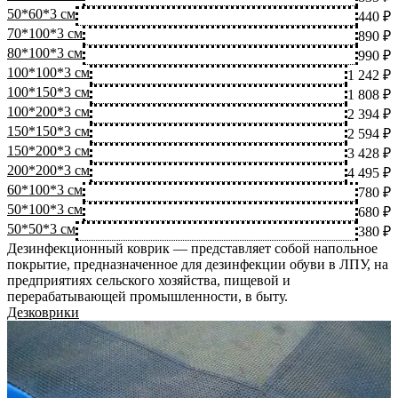
50*60*3 см
440 ₽
70*100*3 см
890 ₽
80*100*3 см
990 ₽
100*100*3 см
1 242 ₽
100*150*3 см
1 808 ₽
100*200*3 см
2 394 ₽
150*150*3 см
2 594 ₽
150*200*3 см
3 428 ₽
200*200*3 см
4 495 ₽
60*100*3 см
780 ₽
50*100*3 см
680 ₽
50*50*3 см
380 ₽
Дезинфекционный коврик — представляет собой напольное
покрытие, предназначенное для дезинфекции обуви в ЛПУ, на
предприятиях сельского хозяйства, пищевой и
перерабатывающей промышленности, в быту.
Дезковрики