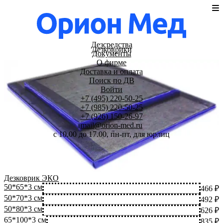
Дезсредства
Дезковрики
Документы
О фирме
Доставка и оплата
Поиск по ДВ
Войти
+7 (495) 220-50-25
+7 (985) 220-50-25
+7 (926) 150-26-97
mail@orion-med.ru
c 10.00 до 17.00, пн-пт, для юрлиц
Дезковрик ЭКО
50*65*3 см
466 ₽
50*70*3 см
492 ₽
50*80*3 см
626 ₽
65*100*3 см
835 ₽