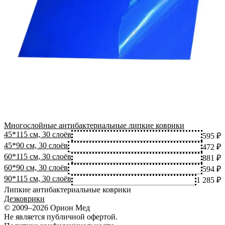
Многослойные антибактериальные липкие коврики
45*115 см, 30 слоёв
595 ₽
45*90 см, 30 слоёв
472 ₽
60*115 см, 30 слоёв
881 ₽
60*90 см, 30 слоёв
594 ₽
90*115 см, 30 слоёв
1 285 ₽
Липкие антибактериальные коврики
Дезковрики
© 2009–2026 Орион Мед
Не является публичной офертой.