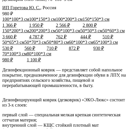
ИП Горетова Ю. С.
,
Россия
980 ₽
100*100*3 см
100*150*3 см
100*200*3 см
150*150*3 см
1 366 ₽
1 950 ₽
2 566 ₽
2 800 ₽
150*200*3 см
200*200*3 см
50*100*3 см
50*50*3 см
50*60*3 см
3 660 ₽
4 787 ₽
762 ₽
444 ₽
510 ₽
50*65*3 см
50*70*3 см
50*80*3 см
60*100*3 см
65*100*3 см
530 ₽
560 ₽
710 ₽
872 ₽
930 ₽
70*100*3 см
80*100*3 см
980 ₽
1 100 ₽
Дезинфекционный коврик — представляет собой напольное
покрытие, предназначенное для дезинфекции обуви в ЛПУ, на
предприятиях сельского хозяйства, пищевой и
перерабатывающей промышленности, в быту.
Дезинфицирующий коврик (дезковрик) «ЭКО-Люкс» состоит
из 3-х слоев:
первый слой — специальная мелкая крепкая синтетическая
сетчатая материя;
внутренний слой — КЩС стойкий плотный мат