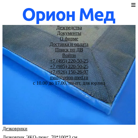
Дезсредства
Документы
О фирме
Доставка и оплата
Поиск по ДВ
Войти
+7 (495) 220-50-25
+7 (985) 220-50-25
+7 (926) 150-26-97
mail@orion-med.ru
c 10.00 до 17.00, пн-пт, для юрлиц
Дезковрики
Дезковрик ЭКО-люкс, 70*100*3 см