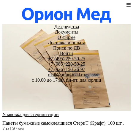
Дезсредства
Документы
О фирме
Доставка и оплата
Поиск по ДВ
Войти
+7 (495) 220-50-25
+7 (985) 220-50-25
+7 (926) 150-26-97
mail@orion-med.ru
c 10.00 до 17.00, пн-пт, для юрлиц
Упаковка для стерилизации
Пакеты бумажные самоклеящиеся СтериТ (Крафт), 100 шт.,
75х150 мм