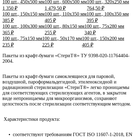
100 шт., 450х500 мм
100 шт., 600х500 мм
100 шт., 320х250 мм
1 350 ₽
1 479,50 ₽
764,50 ₽
100 шт., 150х150 мм
100 шт., 110х350 мм
100 шт., 100х350 мм
385 ₽
405 ₽
395 ₽
100 шт., 100х300 мм
100 шт., 80х150 мм
100 шт., 75х280 мм
365 ₽
255 ₽
340 ₽
100 шт., 75х150 мм
100 шт., 50х170 мм
100 шт., 150х200 мм
235 ₽
225 ₽
405 ₽
Пакеты из крафт-бумаги «СтериТ®» ТУ 9398-020-11764404-
2004.
Пакеты из крафт-бумаги самоклеящиеся для паровой,
воздушной, пароформальдегидной, этиленоксидной и
радиационной стерилизации «СтериТ®» легко проницаемы
для соответствующих стерилизующих агентов, в закрытом
виде непроницаемы для микроорганизмов, сохраняют
целостность после стерилизации соответствующим методом.
Характеристики продукта:
• соответствуют требованиям ГОСТ ISO 11607-1-2018, EN