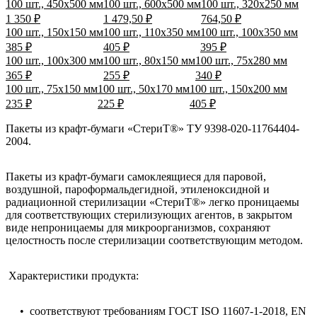
100 шт., 450х500 мм
100 шт., 600х500 мм
100 шт., 320х250 мм
1 350 ₽
1 479,50 ₽
764,50 ₽
100 шт., 150х150 мм
100 шт., 110х350 мм
100 шт., 100х350 мм
385 ₽
405 ₽
395 ₽
100 шт., 100х300 мм
100 шт., 80х150 мм
100 шт., 75х280 мм
365 ₽
255 ₽
340 ₽
100 шт., 75х150 мм
100 шт., 50х170 мм
100 шт., 150х200 мм
235 ₽
225 ₽
405 ₽
Пакеты из крафт-бумаги «СтериТ®» ТУ 9398-020-11764404-
2004.
Пакеты из крафт-бумаги самоклеящиеся для паровой,
воздушной, пароформальдегидной, этиленоксидной и
радиационной стерилизации «СтериТ®» легко проницаемы
для соответствующих стерилизующих агентов, в закрытом
виде непроницаемы для микроорганизмов, сохраняют
целостность после стерилизации соответствующим методом.
Характеристики продукта:
• соответствуют требованиям ГОСТ ISO 11607-1-2018, EN