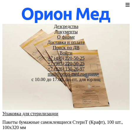
Дезсредства
Документы
О фирме
Доставка и оплата
Поиск по ДВ
Войти
+7 (495) 220-50-25
+7 (985) 220-50-25
+7 (926) 150-26-97
mail@orion-med.ru
c 10.00 до 17.00, пн-пт, для юрлиц
Упаковка для стерилизации
Пакеты бумажные самоклеящиеся СтериТ (Крафт), 100 шт.,
100х320 мм