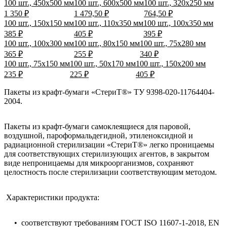
100 шт., 450х500 мм
100 шт., 600х500 мм
100 шт., 320х250 мм
1 350 ₽
1 479,50 ₽
764,50 ₽
100 шт., 150х150 мм
100 шт., 110х350 мм
100 шт., 100х350 мм
385 ₽
405 ₽
395 ₽
100 шт., 100х300 мм
100 шт., 80х150 мм
100 шт., 75х280 мм
365 ₽
255 ₽
340 ₽
100 шт., 75х150 мм
100 шт., 50х170 мм
100 шт., 150х200 мм
235 ₽
225 ₽
405 ₽
Пакеты из крафт-бумаги «СтериТ®» ТУ 9398-020-11764404-
2004.
Пакеты из крафт-бумаги самоклеящиеся для паровой,
воздушной, пароформальдегидной, этиленоксидной и
радиационной стерилизации «СтериТ®» легко проницаемы
для соответствующих стерилизующих агентов, в закрытом
виде непроницаемы для микроорганизмов, сохраняют
целостность после стерилизации соответствующим методом.
Характеристики продукта:
• соответствуют требованиям ГОСТ ISO 11607-1-2018, EN