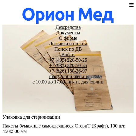
Дезсредства
Документы
О фирме
Доставка и оплата
Поиск по ДВ
Войти
+7 (495) 220-50-25
+7 (985) 220-50-25
+7 (926) 150-26-97
mail@orion-med.ru
c 10.00 до 17.00, пн-пт, для юрлиц
Упаковка для стерилизации
Пакеты бумажные самоклеящиеся СтериТ (Крафт), 100 шт.,
450х500 мм