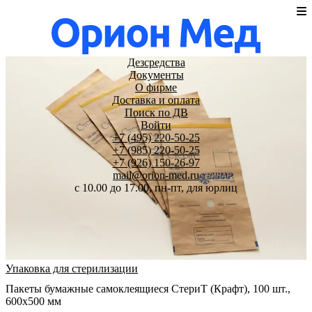
Дезсредства
Документы
О фирме
Доставка и оплата
Поиск по ДВ
Войти
+7 (495) 220-50-25
+7 (985) 220-50-25
+7 (926) 150-26-97
mail@orion-med.ru
c 10.00 до 17.00, пн-пт, для юрлиц
Упаковка для стерилизации
Пакеты бумажные самоклеящиеся СтериТ (Крафт), 100 шт.,
600х500 мм