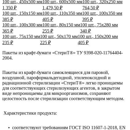
100 шт., 450х500 мм
100 шт., 600х500 мм
100 шт., 320х250 мм
1 350 ₽
1 479,50 ₽
764,50 ₽
100 шт., 150х150 мм
100 шт., 110х350 мм
100 шт., 100х350 мм
385 ₽
405 ₽
395 ₽
100 шт., 100х300 мм
100 шт., 80х150 мм
100 шт., 75х280 мм
365 ₽
255 ₽
340 ₽
100 шт., 75х150 мм
100 шт., 50х170 мм
100 шт., 150х200 мм
235 ₽
225 ₽
405 ₽
Пакеты из крафт-бумаги «СтериТ®» ТУ 9398-020-11764404-
2004.
Пакеты из крафт-бумаги самоклеящиеся для паровой,
воздушной, пароформальдегидной, этиленоксидной и
радиационной стерилизации «СтериТ®» легко проницаемы
для соответствующих стерилизующих агентов, в закрытом
виде непроницаемы для микроорганизмов, сохраняют
целостность после стерилизации соответствующим методом.
Характеристики продукта:
• соответствуют требованиям ГОСТ ISO 11607-1-2018, EN