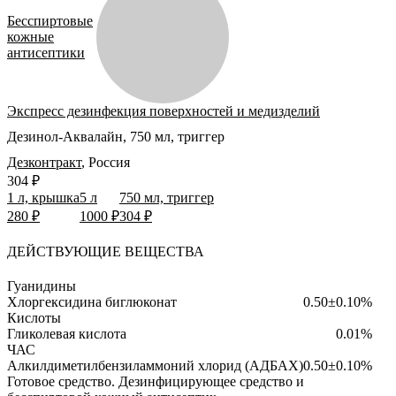
Бесспиртовые
кожные
антисептики
Экспресс дезинфекция поверхностей и медизделий
Дезинол-Аквалайн, 750 мл, триггер
Дезконтракт
,
Россия
304 ₽
1 л, крышка
5 л
750 мл, триггер
280 ₽
1000 ₽
304 ₽
ДЕЙСТВУЮЩИЕ ВЕЩЕСТВА
Гуанидины
Хлоргексидина биглюконат
0.50±0.10%
Кислоты
Гликолевая кислота
0.01%
ЧАС
Алкилдиметилбензиламмоний хлорид (АДБАХ)
0.50±0.10%
Готовое средство.
Дезинфицирующее средство и