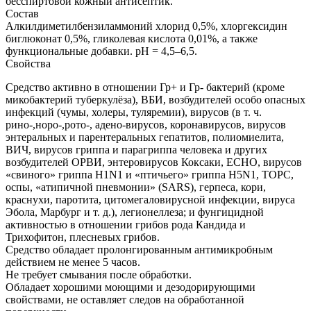
бесспиртовой кожный антисептик.
Состав
Алкилдиметилбензиламмоний хлорид 0,5%, хлоргексидин
биглюконат 0,5%, гликолевая кислота 0,01%, а также
функциональные добавки. pH = 4,5–6,5.
Свойства
Средство активно в отношении Гр+ и Гр- бактерий (кроме
микобактерий туберкулёза), ВБИ, возбудителей особо опасных
инфекций (чумы, холеры, туляремии), вирусов (в т. ч.
рино-,норо-,рото-, адено-вирусов, коронавирусов, вирусов
энтеральных и парентеральных гепатитов, полиомиелита,
ВИЧ, вирусов гриппа и парагриппа человека и других
возбудителей ОРВИ, энтеровирусов Коксаки, ЕСНО, вирусов
«свиного» гриппа H1N1 и «птичьего» гриппа H5N1, ТОРС,
оспы, «атипичной пневмонии» (SARS), герпеса, кори,
краснухи, паротита, цитомегаловирусной инфекции, вируса
Эбола, Марбург и т. д.), легионеллеза; и фунгицидной
активностью в отношении грибов рода Кандида и
Трихофитон, плесневых грибов.
Средство обладает пролонгированным антимикробным
действием не менее 5 часов.
Не требует смывания после обработки.
Обладает хорошими моющими и дезодорирующими
свойствами, не оставляет следов на обработанной