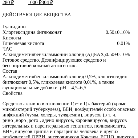
280 ₽
1000 ₽
304 ₽
ДЕЙСТВУЮЩИЕ ВЕЩЕСТВА
Гуанидины
Хлоргексидина биглюконат
0.50±0.10%
Кислоты
Гликолевая кислота
0.01%
ЧАС
Алкилдиметилбензиламмоний хлорид (АДБАХ)
0.50±0.10%
Готовое средство.
Дезинфицирующее средство и
бесспиртовой кожный антисептик.
Состав
Алкилдиметилбензиламмоний хлорид 0,5%, хлоргексидин
биглюконат 0,5%, гликолевая кислота 0,01%, а также
функциональные добавки. pH = 4,5–6,5.
Свойства
Средство активно в отношении Гр+ и Гр- бактерий (кроме
микобактерий туберкулёза), ВБИ, возбудителей особо опасных
инфекций (чумы, холеры, туляремии), вирусов (в т. ч.
рино-,норо-,рото-, адено-вирусов, коронавирусов, вирусов
энтеральных и парентеральных гепатитов, полиомиелита,
ВИЧ, вирусов гриппа и парагриппа человека и других
возбудителей ОРВИ, энтеровирусов Коксаки, ЕСНО, вирусов