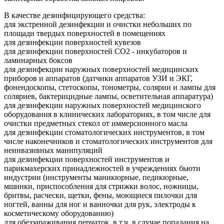
В качестве дезинфицирующего средства:
для экстренной дезинфекции и очистки небольших по
площади твердых поверхностей в помещениях
для дезинфекции поверхностей кувезов
для дезинфекции поверхностей СО2 - инкубаторов и
ламинарных боксов
для дезинфекции наружных поверхностей медицинских
приборов и аппаратов (датчики аппаратов УЗИ и ЭКГ,
фонендоскопы, стетоскопы, тонометры, солярии и лампы для
соляриев, бактерицидные лампы, осветительная аппаратура)
для дезинфекции наружных поверхностей медицинского
оборудования в клинических лабораториях, в том числе для
очистки предметных стекол от иммерсионного масла
для дезинфекции стоматологических инструментов, в том
числе наконечников и стоматологических инструментов для
неинвазивных манипуляций
для дезинфекции поверхностей инструментов и
парикмахерских принадлежностей в учреждениях бьюти
индустрии (инструменты маникюрные, педикюрные,
мшинки, приспособления для стрижки волос, ножницы,
бритвы, расчески, щетки, фены, моющиеся пилочки для
ногтей, ванны для ног и ванночки для рук, электроды к
косметическому оборудованию)
для обеззараживания перчаток, в т.ч. в случае попадания на