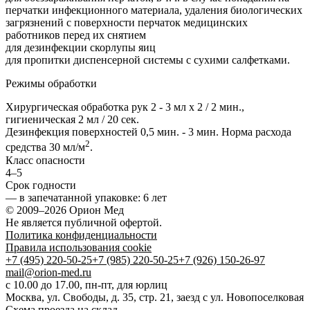
перчатки инфекционного материала, удаления биологических
загрязнений с поверхности перчаток медицинских
работников перед их снятием
для дезинфекции скорлупы яиц
для пропитки диспенсерной системы с сухими салфетками.
Режимы обработки
Хирургическая обработка рук 2 - 3 мл х 2 / 2 мин.,
гигиеническая 2 мл / 20 сек.
Дезинфекция поверхностей 0,5 мин. - 3 мин. Норма расхода
2
средства 30 мл/м
.
Класс опасности
4–5
Срок годности
—
в запечатанной упаковке
: 6 лет
© 2009–2026 Орион Мед
Не является публичной офертой.
Политика конфиденциальности
Правила использования cookie
+7 (495) 220-50-25
+7 (985) 220-50-25
+7 (926) 150-26-97
mail@orion-med.ru
c 10.00 до 17.00, пн-пт, для юрлиц
Москва, ул. Свободы, д. 35, стр. 21, заезд с ул. Новопоселковая
Схема проезда на склад