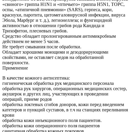
«свиного» гриппа H1N1 и «птичьего» гриппа H5N1, ТОРС,
оспы, «атипичной пневмонии» (SARS), герпеса, кори,
краснухи, паротита, цитомегаловирусной инфекции, вируса
Эбола, Марбург и т. д.), легионеллеза; и фунгицидной
активностью в отношении грибов рода Кандида и
Трихофитон, плесневых грибов.
Средство обладает пролонгированным антимикробным
действием не менее 5 часов.
Не требует смывания после обработки.
Обладает хорошими моющими и дезодорирующими
свойствами, не оставляет следов на обработанной
поверхности.
Применение
В качестве кожного антисептика:
гигиеническая обработка рук медицинского персонала
обработка рук хирургов, операционных медицинских сестер,
акушерок и других лиц, участвующих в проведении
операций, приеме родов
обработка локтевых сгибов доноров, кожи перед введением
катетеров и пункций суставов, в т.ч на станциях переливания
крови
обработка кожи инъекционного поля пациентов.
обработка кожи операционного поля пациентов
санитарная обработка кожных покровов.