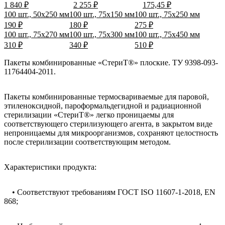
1 840 ₽
2 255 ₽
175,45 ₽
100 шт., 50x250 мм
100 шт., 75x150 мм
100 шт., 75x250 мм
190 ₽
180 ₽
275 ₽
100 шт., 75x270 мм
100 шт., 75x300 мм
100 шт., 75x450 мм
310 ₽
340 ₽
510 ₽
Пакеты комбинированные «СтериТ®» плоские. ТУ 9398-093-
11764404-2011.
Пакеты комбинированные термосвариваемые для паровой,
этиленоксидной, пароформальдегидной и радиационной
стерилизации «СтериТ®» легко проницаемы для
соответствующего стерилизующего агента, в закрытом виде
непроницаемы для микроорганизмов, сохраняют целостность
после стерилизации соответствующим методом.
Характеристики продукта:
• Соответствуют требованиям ГОСТ ISO 11607-1-2018, EN
868;