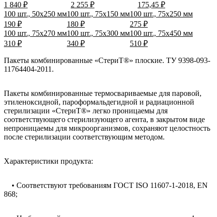
1 840 ₽
2 255 ₽
175,45 ₽
100 шт., 50x250 мм
100 шт., 75x150 мм
100 шт., 75x250 мм
190 ₽
180 ₽
275 ₽
100 шт., 75x270 мм
100 шт., 75x300 мм
100 шт., 75x450 мм
310 ₽
340 ₽
510 ₽
Пакеты комбинированные «СтериТ®» плоские. ТУ 9398-093-
11764404-2011.
Пакеты комбинированные термосвариваемые для паровой,
этиленоксидной, пароформальдегидной и радиационной
стерилизации «СтериТ®» легко проницаемы для
соответствующего стерилизующего агента, в закрытом виде
непроницаемы для микроорганизмов, сохраняют целостность
после стерилизации соответствующим методом.
Характеристики продукта:
• Соответствуют требованиям ГОСТ ISO 11607-1-2018, EN
868;