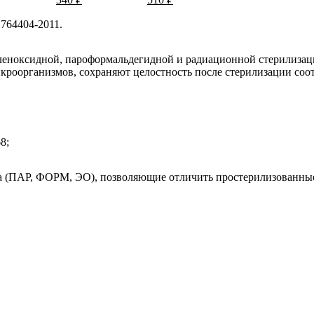
764404-2011.
леноксидной, пароформальдегидной и радиационной стерилиза
икроорганизмов, сохраняют целостность после стерилизации со
8;
а (ПАР, ФОРМ, ЭО), позволяющие отличить простерилизованные