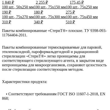
1 840 ₽
2 255 ₽
175,45 ₽
100 шт., 50x250 мм
100 шт., 75x150 мм
100 шт., 75x250 мм
190 ₽
180 ₽
275 ₽
100 шт., 75x270 мм
100 шт., 75x300 мм
100 шт., 75x450 мм
310 ₽
340 ₽
510 ₽
Пакеты комбинированные «СтериТ®» плоские. ТУ 9398-093-
11764404-2011.
Пакеты комбинированные термосвариваемые для паровой,
этиленоксидной, пароформальдегидной и радиационной
стерилизации «СтериТ®» легко проницаемы для
соответствующего стерилизующего агента, в закрытом виде
непроницаемы для микроорганизмов, сохраняют целостность
после стерилизации соответствующим методом.
Характеристики продукта:
• Соответствуют требованиям ГОСТ ISO 11607-1-2018, EN
868;