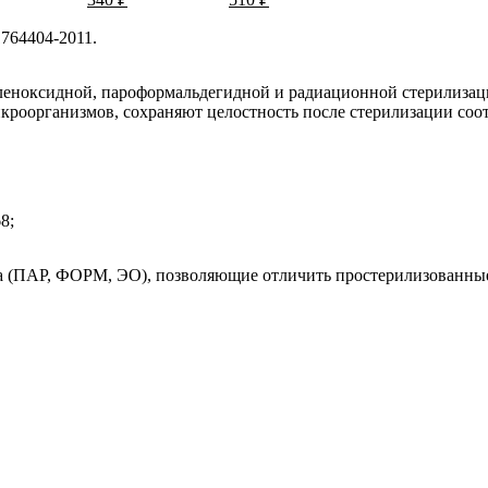
764404-2011.
леноксидной, пароформальдегидной и радиационной стерилиза
икроорганизмов, сохраняют целостность после стерилизации со
8;
а (ПАР, ФОРМ, ЭО), позволяющие отличить простерилизованные