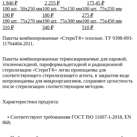
1 840 ₽
2 255 ₽
175,45 ₽
100 шт., 50x250 мм
100 шт., 75x150 мм
100 шт., 75x250 мм
190 ₽
180 ₽
275 ₽
100 шт., 75x270 мм
100 шт., 75x300 мм
100 шт., 75x450 мм
310 ₽
340 ₽
510 ₽
Пакеты комбинированные «СтериТ®» плоские. ТУ 9398-093-
11764404-2011.
Пакеты комбинированные термосвариваемые для паровой,
этиленоксидной, пароформальдегидной и радиационной
стерилизации «СтериТ®» легко проницаемы для
соответствующего стерилизующего агента, в закрытом виде
непроницаемы для микроорганизмов, сохраняют целостность
после стерилизации соответствующим методом.
Характеристики продукта:
• Соответствуют требованиям ГОСТ ISO 11607-1-2018, EN
868;