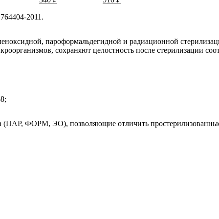
764404-2011.
леноксидной, пароформальдегидной и радиационной стерилиза
икроорганизмов, сохраняют целостность после стерилизации со
8;
а (ПАР, ФОРМ, ЭО), позволяющие отличить простерилизованные