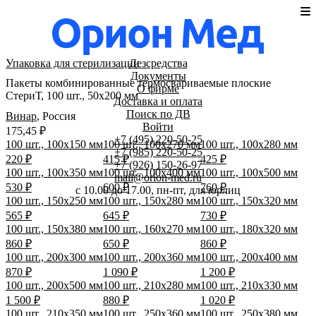
Упаковка для стерилизации
Дезсредства
Документы
Пакеты комбинированные термосвариваемые плоские
О фирме
СтериТ, 100 шт., 50x200 мм
Доставка и оплата
Поиск по ДВ
Винар
,
Россия
Войти
175,45 ₽
+7 (495) 220-50-25
100 шт., 100x150 мм
100 шт., 100x270 мм
100 шт., 100x280 мм
+7 (985) 220-50-25
220 ₽
415 ₽
425 ₽
+7 (926) 150-26-97
100 шт., 100x350 мм
100 шт., 100x400 мм
100 шт., 100x500 мм
mail@orion-med.ru
530 ₽
600 ₽
760 ₽
c 10.00 до 17.00, пн-пт, для юрлиц
100 шт., 150x250 мм
100 шт., 150x280 мм
100 шт., 150x320 мм
565 ₽
645 ₽
730 ₽
100 шт., 150x380 мм
100 шт., 160x270 мм
100 шт., 180x320 мм
860 ₽
650 ₽
860 ₽
100 шт., 200x300 мм
100 шт., 200x360 мм
100 шт., 200x400 мм
870 ₽
1 090 ₽
1 200 ₽
100 шт., 200x500 мм
100 шт., 210x280 мм
100 шт., 210x330 мм
1 500 ₽
880 ₽
1 020 ₽
100 шт., 210x350 мм
100 шт., 250x360 мм
100 шт., 250x380 мм