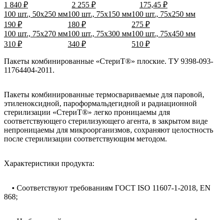
1 840 ₽
2 255 ₽
175,45 ₽
100 шт., 50x250 мм
100 шт., 75x150 мм
100 шт., 75x250 мм
190 ₽
180 ₽
275 ₽
100 шт., 75x270 мм
100 шт., 75x300 мм
100 шт., 75x450 мм
310 ₽
340 ₽
510 ₽
Пакеты комбинированные «СтериТ®» плоские. ТУ 9398-093-
11764404-2011.
Пакеты комбинированные термосвариваемые для паровой,
этиленоксидной, пароформальдегидной и радиационной
стерилизации «СтериТ®» легко проницаемы для
соответствующего стерилизующего агента, в закрытом виде
непроницаемы для микроорганизмов, сохраняют целостность
после стерилизации соответствующим методом.
Характеристики продукта:
• Соответствуют требованиям ГОСТ ISO 11607-1-2018, EN
868;