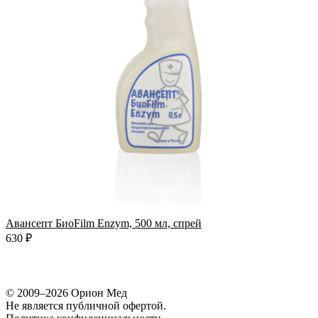
5
Авансепт БиоFilm Enzym, 500 мл, спрей
2
630 ₽
© 2009–2026 Орион Мед
Не является публичной офертой.