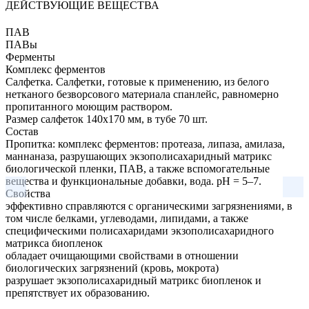
ДЕЙСТВУЮЩИЕ ВЕЩЕСТВА
ПАВ
ПАВы
Ферменты
Комплекс ферментов
Салфетка.
Салфетки, готовые к применению, из белого
нетканого безворсового материала спанлейс, равномерно
пропитанного моющим раствором.
Размер салфеток 140х170 мм, в тубе 70 шт.
Состав
Пропитка: комплекс ферментов: протеаза, липаза, амилаза,
маннаназа, разрушающих экзополисахаридный матрикс
биологической пленки, ПАВ, а также вспомогательные
вещества и функциональные добавки, вода. pH = 5–7.
Свойства
эффективно справляются с органическими загрязнениями, в
том числе белками, углеводами, липидами, а также
специфическими полисахаридами экзополисахаридного
матрикса биопленок
обладает очищающими свойствами в отношении
биологических загрязнений (кровь, мокрота)
разрушает экзополисахаридный матрикс биопленок и
препятствует их образованию.