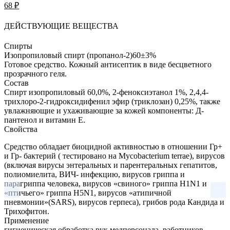
68 ₽
ДЕЙСТВУЮЩИЕ ВЕЩЕСТВА
Спирты
Изопропиловый спирт (пропанол-2)
60±3%
Готовое средство.
Кожный антисептик в виде бесцветного
прозрачного геля.
Состав
Спирт изопропиловый 60,0%, 2-феноксиэтанол 1%, 2,4,4-
трихлоро-2-гидроксидифенил эфир (триклозан) 0,25%, также
увлажняющие и ухаживающие за кожей компоненты: Д-
пантенол и витамин Е.
Свойства
Средство обладает биоцидной активностью в отношении Гр+
и Гр- бактерий ( тестировано на Mycobacterium terrae), вирусов
(включая вирусы энтеральных и парентеральных гепатитов,
полиомиелита, ВИЧ- инфекцию, вирусов гриппа и
парагриппа человека, вирусов «свиного» гриппа H1N1 и
«птичьего» гриппа H5N1, вирусов «атипичной
пневмонии»(SARS), вирусов герпеса), грибов рода Кандида и
Трихофитон.
Применение
гигиеническая обработка рук медперсонала, работников