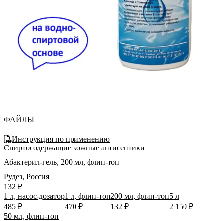
ФАЙЛЫ
Инструкция по применению
Спиртосодержащие кожные антисептики
Абактерил-гель, 200 мл, флип-топ
Рудез
,
Россия
132 ₽
1 л, насос-дозатор
1 л, флип-топ
200 мл, флип-топ
5 л
485 ₽
470 ₽
132 ₽
2 150 ₽
50 мл, флип-топ