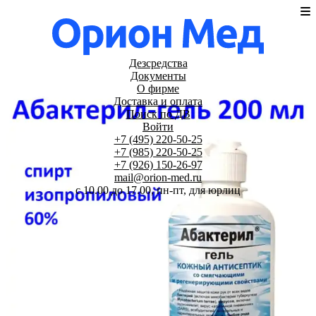
Дезсредства
Документы
О фирме
Доставка и оплата
Поиск по ДВ
Войти
+7 (495) 220-50-25
+7 (985) 220-50-25
+7 (926) 150-26-97
mail@orion-med.ru
c 10.00 до 17.00, пн-пт, для юрлиц