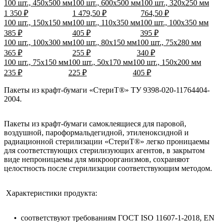
100 шт., 450х500 мм
100 шт., 600х500 мм
100 шт., 320х250 мм
1 350 ₽
1 479,50 ₽
764,50 ₽
100 шт., 150х150 мм
100 шт., 110х350 мм
100 шт., 100х350 мм
385 ₽
405 ₽
395 ₽
100 шт., 100х300 мм
100 шт., 80х150 мм
100 шт., 75х280 мм
365 ₽
255 ₽
340 ₽
100 шт., 75х150 мм
100 шт., 50х170 мм
100 шт., 150х200 мм
235 ₽
225 ₽
405 ₽
Пакеты из крафт-бумаги «СтериТ®» ТУ 9398-020-11764404-
2004.
Пакеты из крафт-бумаги самоклеящиеся для паровой,
воздушной, пароформальдегидной, этиленоксидной и
радиационной стерилизации «СтериТ®» легко проницаемы
для соответствующих стерилизующих агентов, в закрытом
виде непроницаемы для микроорганизмов, сохраняют
целостность после стерилизации соответствующим методом.
Характеристики продукта:
• соответствуют требованиям ГОСТ ISO 11607-1-2018, EN