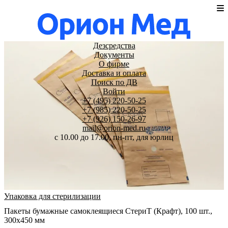
Дезсредства
Документы
О фирме
Доставка и оплата
Поиск по ДВ
Войти
+7 (495) 220-50-25
+7 (985) 220-50-25
+7 (926) 150-26-97
mail@orion-med.ru
c 10.00 до 17.00, пн-пт, для юрлиц
Упаковка для стерилизации
Пакеты бумажные самоклеящиеся СтериТ (Крафт), 100 шт.,
300х450 мм