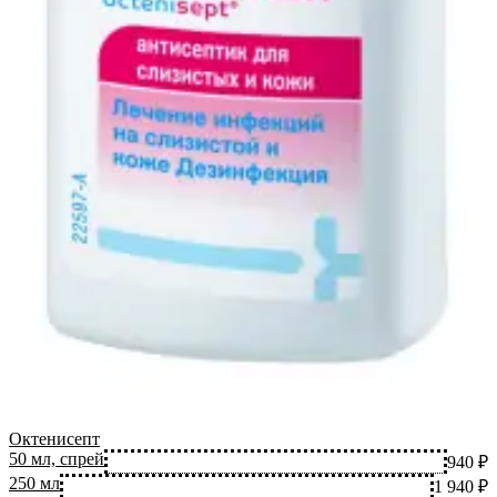
Октенисепт
50 мл, спрей
940 ₽
250 мл
1 940 ₽