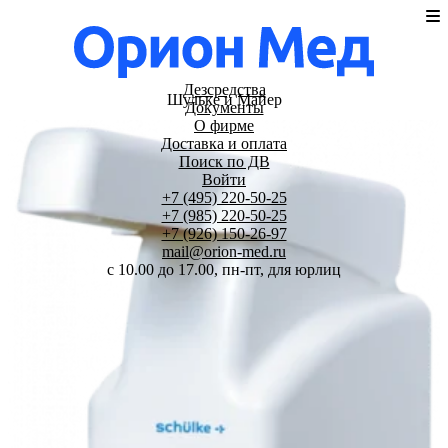
Дезсредства
Шульке и Майер
Документы
О фирме
Доставка и оплата
Поиск по ДВ
Войти
+7 (495) 220-50-25
+7 (985) 220-50-25
+7 (926) 150-26-97
mail@orion-med.ru
c 10.00 до 17.00, пн-пт, для юрлиц