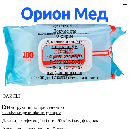
Дезсредства
Документы
О фирме
Доставка и оплата
Поиск по ДВ
Войти
+7 (495) 220-50-25
+7 (985) 220-50-25
+7 (926) 150-26-97
mail@orion-med.ru
c 10.00 до 17.00, пн-пт, для юрлиц
ФАЙЛЫ
Инструкция по применению
Салфетки дезинфицирующие
Дезавид салфетки, 100 шт., 200х160 мм, флоупак
Адекватные технологии
,
Россия