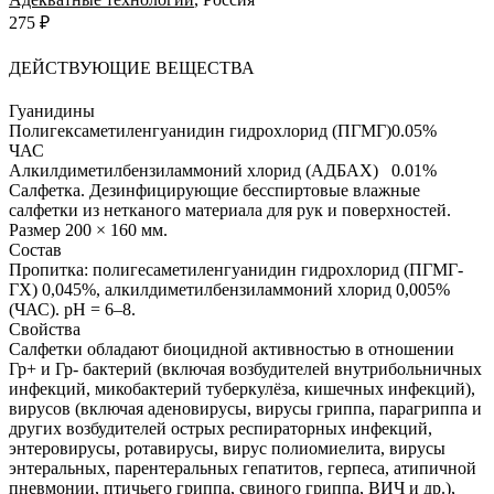
275 ₽
ДЕЙСТВУЮЩИЕ ВЕЩЕСТВА
Гуанидины
Полигексаметиленгуанидин гидрохлорид (ПГМГ)
0.05%
ЧАС
Алкилдиметилбензиламмоний хлорид (АДБАХ)
0.01%
Салфетка.
Дезинфицирующие бесспиртовые влажные
салфетки из нетканого материала для рук и поверхностей.
Размер 200 × 160 мм.
Состав
Пропитка: полигесаметиленгуанидин гидрохлорид (ПГМГ-
ГХ) 0,045%, алкилдиметилбензиламмоний хлорид 0,005%
(ЧАС). pH = 6–8.
Свойства
Салфетки обладают биоцидной активностью в отношении
Гр+ и Гр- бактерий (включая возбудителей внутрибольничных
инфекций, микобактерий туберкулёза, кишечных инфекций),
вирусов (включая аденовирусы, вирусы гриппа, парагриппа и
других возбудителей острых респираторных инфекций,
энтеровирусы, ротавирусы, вирус полиомиелита, вирусы
энтеральных, парентеральных гепатитов, герпеса, атипичной
пневмонии, птичьего гриппа, свиного гриппа, ВИЧ и др.),