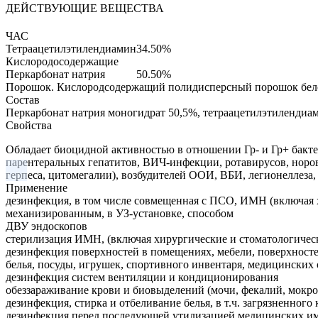
ДЕЙСТВУЮЩИЕ ВЕЩЕСТВА
ЧАС
Тетраацетилэтилендиамин
34.50%
Кислородосодержащие
Перкарбонат натрия
50.50%
Порошок.
Кислородсодержащий полидисперсный порошок белог
Состав
Перкарбонат натрия моногидрат 50,5%, тетраацетилэтилендиа
Свойства
Обладает биоцидной активностью в отношении Гр- и Гр+ бактер
парентеральных гепатитов, ВИЧ-инфекции, ротавирусов, норов
герпеса, цитомегалии), возбудителей ООИ, ВБИ, легионеллез
Применение
дезинфекция, в том числе совмещенная с ПСО, ИМН (включая 
механизированным, в УЗ-установке, способом
ДВУ эндоскопов
стерилизация ИМН, (включая хирургические и стоматологическ
дезинфекция поверхностей в помещениях, мебели, поверхносте
белья, посуды, игрушек, спортивного инвентаря, медицинских
дезинфекция систем вентиляции и кондиционирования
обеззараживание крови и биовыделений (мочи, фекалий, мокр
дезинфекция, стирка и отбеливание белья, в т.ч. загрязненного
дезинфекция перед последующей утилизацией медицинских им