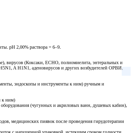
ты. pH 2,00% раствора = 6–9.
ae), вирусов (Коксаки, ECHO, полиомиелита, энтеральных и
A H5N1, A H1N1, аденовирусов и других возбудителей ОРВИ,
ументы, эндоскопы и инструменты к ним) ручным и
 к ним)
о оборудования (чугунных и акриловых ванн, душевых кабин),
ходов, медицинских пиявок после проведения гирудотерапии
оток с нарушенной упаковкой, истекшим сроком годности