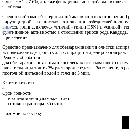
Смесь ЧАС - 7,6%, а также функциональные добавки, включая а
Свойства
Средство обладает бактерицидной активностью в отношении Гр-
вирулицидной активностью в отношении возбудителей полиоми
вирусов гриппа, включая «птичий» грипп H5N1 и «свиной» гри
фунгицидной активностью в отношении грибов рода Кандида.
Применение
Средство предназначено для обеззараживания и очистки аспи
использования, устройств для аспирации и дренирования ран.
Режимы обработки
для обеззараживания стоматологических отсасывающих систем п
плевательницы залить 3% раствором средства. Заполненную ра
проточной питьевой водой в течение 3 мин.
Класс опасности
4
Срок годности
—
в запечатанной упаковке
: 5 лет
—
готового раствора
: 35 суток
Похожие по составу