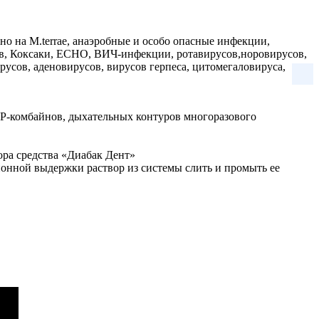
но на M.terrae, анаэробные и особо опасные инфекции,
ов, Коксаки, ЕСНО, ВИЧ-инфекции, ротавирусов,норовирусов,
сов, аденовирусов, вирусов герпеса, цитомегаловируса,
ОР-комбайнов, дыхательных контуров многоразового
ора средства «Диабак Дент»
ионной выдержки раствор из системы слить и промыть ее