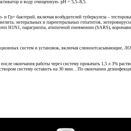
ктиватор и воду очищенную. pH = 5,5–8,5.
 и Гр+ бактерий, включая возбудителей туберкулеза – тестирова
елита, энтеральных и парентеральных гепатитов, энтеровирус
пп H1N1, парагриппа, атипичной пневмонии (SARS), коронавиру
рационных систем и установок, включая слюноотсасывающие, Л
осле окончания работы через систему прокачать 1,5 л 3% раств
створом систему оставить на 30 мин. . По окончании дезинфекц