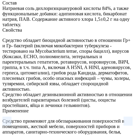
Состав
Натриевая соль дихлоризоциануровой кислоты 84%, а также
функциональные добавки: адипиновая кислота, бикарбонат
натрия, ПАВ. Содержание активного хлора 1,5±0,2 г на одну
таблетку.
Свойства
Средство обладает биоцидной активностью в отношении Гр+
и Гр- бактерий (включая микобактерии туберкулеза -
тестировано на Mycobacterium terrae, споры бацилл), вирусов
(Коксаки, ECHO, полиомиелита, энтеральных и
парентеральных гепатитов, ротавирусов, норовирусов, ВИЧ,
гриппа, в т.ч. типа А, включая A H5NI, A HINI, аденовирусов,
герпеса, цитомегалии), грибов рода Кандида, дерматофитов,
плесневых грибов, особо опасных инфекций – чумы, холеры,
туляремии, сибирской язвы, обладает спороцидной
активностью.
Средство обладает дезинвазионной активностью в отношении
возбудителей паразитарных болезней (цисты, ооцисты
простейших, яйца и лечинки гельминтов).
Применение
Средство применяют для обеззараживания поверхностей в
помещениях, жесткой мебели, поверхностей приборов и
аппаратов, санитарно-технического оборудования, белья,