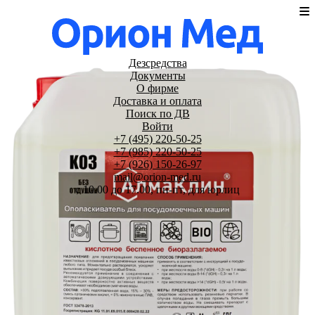
Дезсредства
Документы
О фирме
Доставка и оплата
Поиск по ДВ
Войти
+7 (495) 220-50-25
+7 (985) 220-50-25
+7 (926) 150-26-97
mail@orion-med.ru
c 10.00 до 17.00, пн-пт, для юрлиц