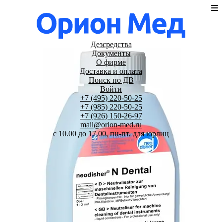
Дезсредства
Документы
О фирме
Доставка и оплата
Поиск по ДВ
Войти
+7 (495) 220-50-25
+7 (985) 220-50-25
+7 (926) 150-26-97
mail@orion-med.ru
c 10.00 до 17.00, пн-пт, для юрлиц