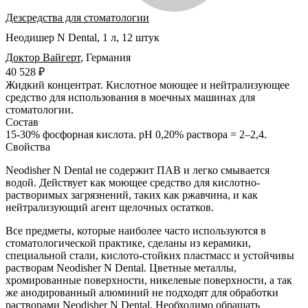
Дезсредства для стоматологии
Неодишер N Dental, 1 л, 12 штук
Доктор Вайгерт
,
Германия
40 528 ₽
Жидкий концентрат.
Кислотное моющее и нейтрализующее
средство для использования в моечных машинах для
стоматологии.
Состав
15-30% фосфорная кислота. pH 0,20% раствора = 2–2,4.
Свойства
Neodisher N Dental не содержит ПАВ и легко смывается
водой. Действует как моющее средство для кислотно-
растворимых загрязнений, таких как ржавчина, и как
нейтрализующий агент щелочных остатков.
Все предметы, которые наиболее часто используются в
стоматологической практике, сделаны из керамики,
специальной стали, кислото-стойких пластмасс и устойчивы
растворам Neodisher N Dental. Цветные металлы,
хромированные поверхности, никелевые поверхности, а так
же анодированный алюминий не подходят для обработки
растворами Neodisher N Dental. Необходимо обращать