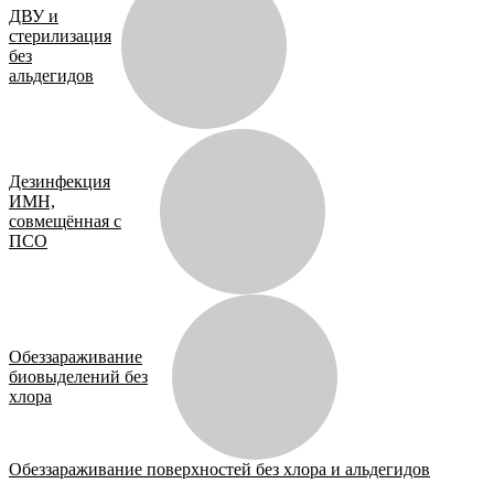
ДВУ и
стерилизация
без
альдегидов
Дезинфекция
ИМН,
совмещённая с
ПСО
Обеззараживание
биовыделений без
хлора
Обеззараживание поверхностей без хлора и альдегидов