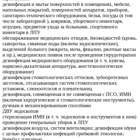
дезинфекция и мытье поверхностей в помещениях, мебели,
напольных покрытий, поверхностей аппаратов, приборов,
санитарно-технического оборудования, белья, посуды (в том
числе лабораторной ), ковриков, уборочного инвентаря,
игрушек, предметов ухода за больными, спортивного
инвентаря в ЛПУ
обеззараживание медицинских отходов, биожидкостей (кровь,
сыворотка, смывные воды (включа эндоскопические),
выделений больного (мокрота, моча, фекалии, рвотные массы
и пр.), медицинских пиявок после проведения гирудотерапии
дезинфекция медицинского оборудования (в т. ч. кувезы,
наркозно-дыхательная аппаратура, анестезиологическое
оборудование)
дезинфекция стоматологических оттисков, зубопротезных
заготовок, отсасывающих систем стоматологических
установок, слюноотсосов и плевательниц
дезинфекция, совмещенная и не совмещенная с ПСО, ИМН
(включая хирургические и стоматологические инструменты),
ручным и механизированным способами
ДВУ эндоскопов
стерилизация ИМН (в т. ч. эндоскопов и инструментов к ним)
проведение генеральных уборок в ЛПУ
дезинфекция воздуха, систем вентиляции; дезинфекция обуви
с целью профилактики инфекций грибковой этиологии;
борьба с плесенью