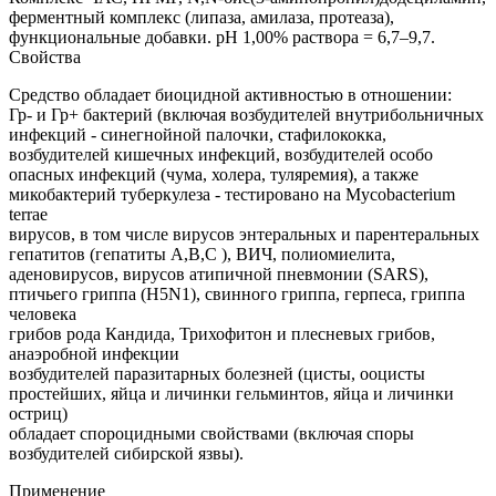
ферментный комплекс (липаза, амилаза, протеаза),
функциональные добавки. pH 1,00% раствора = 6,7–9,7.
Свойства
Средство обладает биоцидной активностью в отношении:
Гр- и Гр+ бактерий (включая возбудителей внутрибольничных
инфекций - синегнойной палочки, стафилококка,
возбудителей кишечных инфекций, возбудителей особо
опасных инфекций (чума, холера, туляремия), а также
микобактерий туберкулеза - тестировано на Mycobacterium
terrae
вирусов, в том числе вирусов энтеральных и парентеральных
гепатитов (гепатиты А,В,С ), ВИЧ, полиомиелита,
аденовирусов, вирусов атипичной пневмонии (SARS),
птичьего гриппа (H5N1), свинного гриппа, герпеса, гриппа
человека
грибов рода Кандида, Трихофитон и плесневых грибов,
анаэробной инфекции
возбудителей паразитарных болезней (цисты, ооцисты
простейших, яйца и личинки гельминтов, яйца и личинки
остриц)
обладает спороцидными свойствами (включая споры
возбудителей сибирской язвы).
Применение