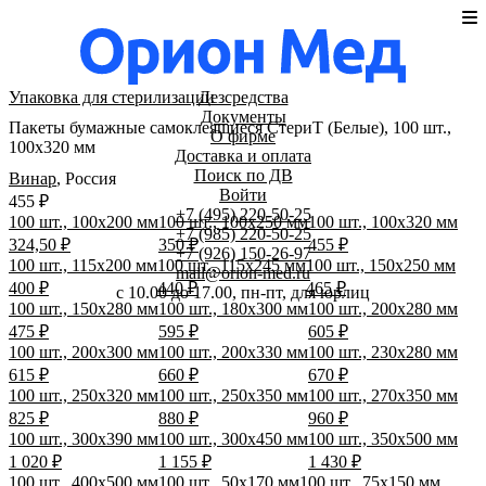
Упаковка для стерилизации
Дезсредства
Документы
Пакеты бумажные самоклеящиеся СтериТ (Белые), 100 шт.,
О фирме
100х320 мм
Доставка и оплата
Поиск по ДВ
Винар
,
Россия
Войти
455 ₽
+7 (495) 220-50-25
100 шт., 100х200 мм
100 шт., 100х250 мм
100 шт., 100х320 мм
+7 (985) 220-50-25
324,50 ₽
350 ₽
455 ₽
+7 (926) 150-26-97
100 шт., 115х200 мм
100 шт., 115х245 мм
100 шт., 150х250 мм
mail@orion-med.ru
400 ₽
440 ₽
465 ₽
c 10.00 до 17.00, пн-пт, для юрлиц
100 шт., 150х280 мм
100 шт., 180х300 мм
100 шт., 200х280 мм
475 ₽
595 ₽
605 ₽
100 шт., 200х300 мм
100 шт., 200х330 мм
100 шт., 230х280 мм
615 ₽
660 ₽
670 ₽
100 шт., 250х320 мм
100 шт., 250х350 мм
100 шт., 270х350 мм
825 ₽
880 ₽
960 ₽
100 шт., 300х390 мм
100 шт., 300х450 мм
100 шт., 350х500 мм
1 020 ₽
1 155 ₽
1 430 ₽
100 шт., 400х500 мм
100 шт., 50х170 мм
100 шт., 75х150 мм