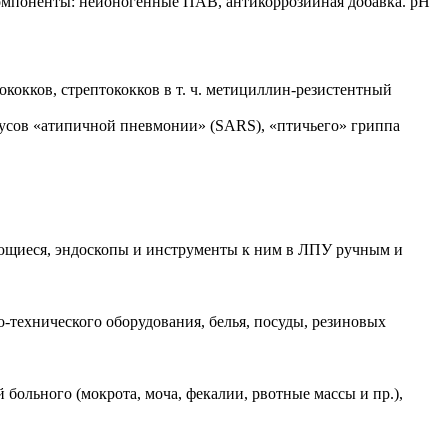
компоненты: неионогенные ПАВ, антикоррозийная добавка. pH
ококков, стрептококков в т. ч. метициллин-резистентный
ирусов «атипичной пневмонии» (SARS), «птичьего» гриппа
щающиеся, эндоскопы и инструменты к ним в ЛПУ ручным и
-технического оборудования, белья, посуды, резиновых
больного (мокрота, моча, фекалии, рвотные массы и пр.),