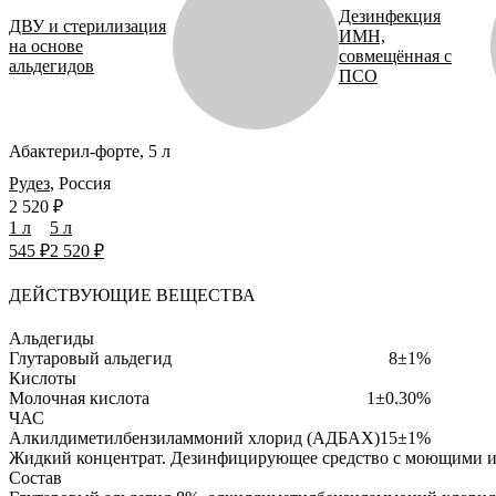
Дезинфекция
ДВУ и стерилизация
ИМН,
на основе
совмещённая с
альдегидов
ПСО
Абактерил-форте, 5 л
Рудез
,
Россия
2 520 ₽
1 л
5 л
545 ₽
2 520 ₽
ДЕЙСТВУЮЩИЕ ВЕЩЕСТВА
Альдегиды
Глутаровый альдегид
8±1%
Кислоты
Молочная кислота
1±0.30%
ЧАС
Алкилдиметилбензиламмоний хлорид (АДБАХ)
15±1%
Жидкий концентрат.
Дезинфицирующее средство с моющими и
Состав