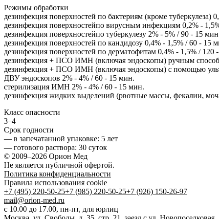
Режимы обработки
дезинфекция поверхностей по бактериям (кроме туберкулеза) 0,1
дезинфекция поверхностейпо вирусным инфекциям 0,2% - 1,5% 
дезинфекция поверхностейпо туберкулезу 2% - 5% / 90 - 15 мин
дезинфекция поверхностей по кандидозу 0,4% - 1,5% / 60 - 15 м
дезинфекция поверхностей по дерматофитам 0,4% - 1,5% / 120 -
дезинфекция + ПСО ИМН (включая эндоскопы) ручным способом
дезинфекция + ПСО ИМН (включая эндоскопы) с помощью ультра
ДВУ эндоскопов 2% - 4% / 60 - 15 мин.
cтерилизация ИМН 2% - 4% / 60 - 15 мин.
дезинфекция жидких выделений (рвотные массы, фекалии, моча,
Класс опасности
3–4
Срок годности
—
в запечатанной упаковке
: 5 лет
—
готового раствора
: 30 суток
© 2009–2026 Орион Мед
Не является публичной офертой.
Политика конфиденциальности
Правила использования cookie
+7 (495) 220-50-25
+7 (985) 220-50-25
+7 (926) 150-26-97
mail@orion-med.ru
c 10.00 до 17.00, пн-пт, для юрлиц
Москва, ул. Свободы, д. 35, стр. 21, заезд с ул. Новопоселковая