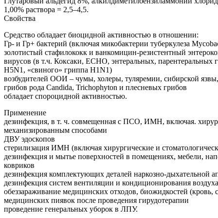
Глутаровый альдегид 8%, алкилдиметилбензиламмоний хлорид 
1,00% раствора = 2,5–4,5.
Свойства
Средство обладает биоцидной активностью в отношении:
Гр- и Гр+ бактерий (включая микобактерии туберкулеза Mycobac
золотистый стафилококк и ванкомицин-резистентный энтероко
вирусов (в т.ч. Коксаки, ЕСНО, энтеральных, парентеральных 
H5N1, «свиного» гриппа H1N1)
возбудителей ООИ – чумы, холеры, туляремии, сибирской язвы
грибов рода Candida, Trichophyton и плесневых грибов
обладает спороцидной активностью.
Применение
дезинфекция, в т. ч. совмещенная с ПСО, ИМН, включая. хир
механизированным способами
ДВУ эдоскопов
стерилизация ИМН (включая хирургические и стоматологическ
дезинфекция и мытье поверхностей в помещениях, мебели, нап
ковриков
дезинфекция комплектующих деталей наркозно-дыхательной ап
дезинфекция систем вентиляции и кондиционирования воздух
обеззараживание медицинских отходов, биожидкостей (кровь, с
медицинских пиявок после проведения гирудотерапии
проведение генеральных уборок в ЛПУ.