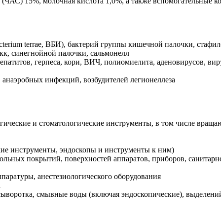
(ЧАС) 15%, молочная кислота 1,0%, а также вспомогательные 
terium terrae, ВБИ), бактерий группы кишечной палочки, стафил
кк, синегнойной палочки, сальмонелл
гепатитов, герпеса, кори, ВИЧ, полиомиелита, аденовирусов, в
, анаэробных инфекций, возбудителей легионеллеза
ургические и стоматологические инструменты, в том числе вра
ие инструменты, эндоскопы и инструменты к ним)
ольных покрытий, поверхностей аппаратов, приборов, санитарно
паратуры, анестезиологического оборудования
а
ыворотка, смывные воды (включая эндоскопические), выделений 