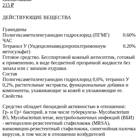
215 ₽
ДЕЙСТВУЮЩИЕ ВЕЩЕСТВА
Гуанидины
Полигексаметиленгуанидин гидрохлорид (ПГМГ)
0.60%
ЧАС
Тетранил У (Ундециленамидопропилтримониум
0.20%
метосульфат)
Готовое средство.
Бесспиртовой кожный антисептик, готовый
к применению, в виде бесцветной прозрачной жидкости без
запаха или с запахом отдушки.
Состав
Полигексаметиленгуанидин гидрохлорид 0,6%, тетранил У
0,2%, растительные экстракты, функциональные добавки и
компоненты, ухаживающие за кожей и увлажняющие ее.
Свойства
Средство обладает биоцидной активностью в отношении:
Гр- и Гр+ бактерий, в том числе туберкулеза- Mycobacterium
B5, Mycobacterium terrae, внутрибольничных инфекций (ВБИ)
- метициллин-резистентный стафилококк (MRSA),
ванкомицин-резистентный стафилококк, синегнойная палочка
вирусов, в том числе в отношении возбудителей