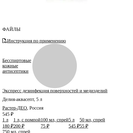
ФАЙЛЫ
Инструкция по применению
Бесспиртовые
кожные
антисептики
Экспресс дезинфекция поверхностей и медизделий
Делия-аквасепт, 5 л
Растер-ДЕО
,
Россия
545 ₽
1 л
1 л, с помпой
100 мл, спрей
5 л
50 мл, спрей
180 ₽
200 ₽
75 ₽
545 ₽
55 ₽
750 мл, спрей