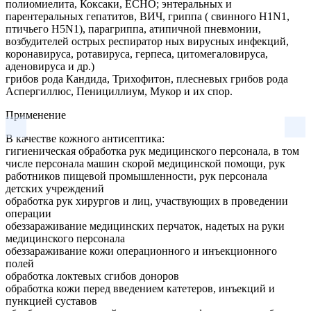
полиомиелита, Коксаки, ECHO; энтеральных и
парентеральных гепатитов, ВИЧ, гриппа ( свинного H1N1,
птичьего H5N1), парагриппа, атипичной пневмонии,
возбудителей острых респиратор ных вирусных инфекций,
коронавируса, ротавируса, герпеса, цитомегаловируса,
аденовируса и др.)
грибов рода Кандида, Трихофитон, плесневых грибов рода
Аспергиллюс, Пенициллиум, Мукор и их спор.
Применение
В качестве кожного антисептика:
гигиеническая обработка рук медицинского персонала, в том
числе персонала машин скорой медицинской помощи, рук
работников пищевой промышленности, рук персонала
детских учреждений
обработка рук хирургов и лиц, участвующих в проведении
операции
обеззараживание медицинских перчаток, надетых на руки
медицинского персонала
обеззараживание кожи операционного и инъекционного
полей
обработка локтевых сгибов доноров
обработка кожи перед введением катетеров, инъекций и
пункцией суставов