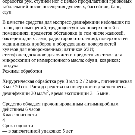
обработка рук, ступней ног с целью профилактики грибковых
заболеваний после посещения душевых, бассейнов, бань,
саун.
В качестве средства для экспресс-дезинфекции небольших по
площади помещений, труднодоступных поверхностей в
помещениях; предметов обстановки (в том числе жалюзей,
бактерицидных ламп, радиаторов отопления); поверхностей
медицинских приборов и оборудования; поверхностей
кувезов для новорожденных; датчиков УЗИ;
стетофонендоскопов; для очистки предметных стекол для
микроскопии от иммерсионного масла; обуви, ковриков;
воздуха.
Режимы обработки
Хирургическая обработка рук 3 мл х 2 / 2 мин., гигиеническая
3 мл / 20 сек. Расход средства на поверхности для экспресс-
2
дезинфекции 30 мл/м
, время экспозиции 3 - 5 мин.
Средство обладает пролонгированным антимикробным
действием 6 часов.
Класс опасности
4
Срок годности
—
в запечатанной упаковке
: 5 лет