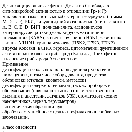
Дезинфицирующие салфетки «Дезактив С» обладают
антимикробной активностью в отношении Гр- и Гр+
микроорганизмов, в т.ч. микобактерии туберкулеза (штамм
М.Теггае), ВБИ, вирулицидной активностью (в т.ч. гепатита
А, В, С, Е, D, ВИЧ, полиомиелита, аденовирусов,
энтеровирусов, ротавирусов, вирусов «атипичной
пневмонии» (SARS), «птичьего» гриппа H5N1, «свиного»
гриппа A/H1N1, гриппа человека (H5N2, H7N3, H9N2),
вирусы Коксаки, ECHO, герпеса, цитомегалии; фунгицидной
активностью, включая грибы рода Кандида, Трихофитон,
плесневые грибы рода Аспергиллюс.
Применение
дезинфекция небольших по площади поверхностей в
помещениях, в том числе оборудования, предметов
обстановки (стульев, кроватей, матрасов)
дезинфекция поверхностей медицинских приборов и
оборудования (поверхности аппаратов искусственного
дыхания и анестезии, датчиков УЗИ, стоматологических
наконечников, зеркал, термометров)
гигиеническая обработки рук
обработка ступней ног с целью профилактики грибковых
заболеваний.
Класс опасности