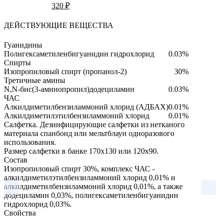
320 ₽
ДЕЙСТВУЮЩИЕ ВЕЩЕСТВА
Гуанидины
Полигексаметиленбигуанидин гидрохлорид
0.03%
Спирты
Изопропиловый спирт (пропанол-2)
30%
Третичные амины
N,N-бис(3-аминопропил)додециламин
0.03%
ЧАС
Алкилдиметилбензиламмоний хлорид (АДБАХ)
0.01%
Алкилдиметилэтилбензиламмоний хлорид
0.01%
Салфетка.
Дезинфицирующие салфетки из нетканого
материала спанбонд или мельтблаун одноразового
использования.
Размер салфетки в банке 170х130 или 120х90.
Состав
Изопропиловый спирт 30%, комплекс ЧАС -
алкилдиметилэтилбензиламмоний хлорид 0,01% и
алкилдиметилбензиламмоний хлорид 0,01%, а также
додециламин 0,03%, полигексаметиленбигуанидин
гидрохлорид 0,03%.
Свойства