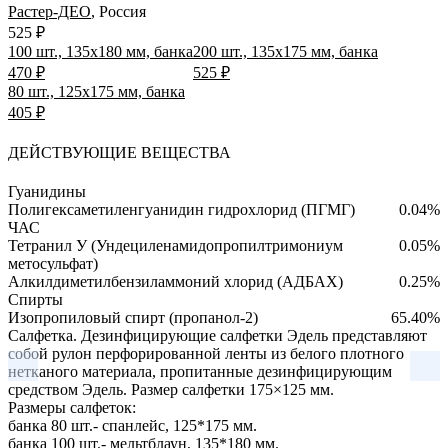
Растер-ДЕО
,
Россия
525 ₽
100 шт., 135х180 мм, банка
200 шт., 135х175 мм, банка
470 ₽
525 ₽
80 шт., 125х175 мм, банка
405 ₽
ДЕЙСТВУЮЩИЕ ВЕЩЕСТВА
Гуанидины
Полигексаметиленгуанидин гидрохлорид (ПГМГ)
0.04%
ЧАС
Тетранил У (Ундециленамидопропилтримониум
0.05%
метосульфат)
Алкилдиметилбензиламмоний хлорид (АДБАХ)
0.25%
Спирты
Изопропиловый спирт (пропанол-2)
65.40%
Салфетка.
Дезинфицирующие салфетки Эдель представляют
собой рулон перфорированной ленты из белого плотного
нетканого материала, пропитанные дезинфицирующим
средством Эдель. Размер салфетки 175×125 мм.
Размеры салфеток:
банка 80 шт.- спанлейс, 125*175 мм.
банка 100 шт.- мельтблаун, 135*180 мм.