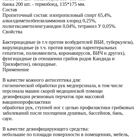
банка 200 шт. - термобонд, 135*175 мм.
Состав
Пропиточный состав: изопропиловый спирт 65,4%,
алкилдиметилбензиламмония хлорид 0,25%,
полигексаметиленгуанидин 0,04%, тетранил У 0,05%.
Свойства
Бактерицидные (в т.ч против возбудителей ВБИ, туберкулеза),
вирулицидные (в т.ч. против вирусов парентеральных
гепатитов, полиомиелита, коронавирусов, ВИЧ и других),
фунгицидные (в отношении грибов родов Кандида и
Трихофитон), овоцидные.
Применение
В качестве кожного антисептика для:
гигиенической обработки рук медперсонала, в том числе
персонала машин скорой медицинской помощи
дезинфекции резиновых перчаток при массовой
вакцинопрофилактики
обработки рук, ступней ног с целью профилактики грибковых
заболеваний после посещения душевых, бассейнов, бань,
саун.
В качестве дезинфицирующего средства:
небольшие по площади поверхности в помещениях, мебель,