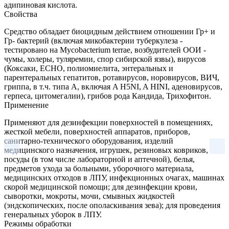
адипиновая кислота.
Свойства
Средство обладает биоцидным действием отношении Гр+ и
Гр- бактерий (включая микобактерии туберкулеза -
тестировано на Mycobacterium terrae, возбудителей ООИ -
чумы, холеры, туляремии, спор сибирской язвы), вирусов
(Коксаки, ECHO, полиомиелита, энтеральных и
парентеральных гепатитов, ротавирусов, норовирусов, ВИЧ,
гриппа, в т.ч. типа А, включая A H5NI, A HINI, аденовирусов,
герпеса, цитомегалии), грибов рода Кандида, Трихофитон.
Применение
Применяют для дезинфекции поверхностей в помещениях,
жесткой мебели, поверхностей аппаратов, приборов,
санитарно-технического оборудования, изделий
медицинского назначения, игрушек, резиновых ковриков,
посуды (в том числе лабораторной и аптечной), белья,
предметов ухода за больными, уборочного материала,
медицинских отходов в ЛПУ, инфекционных очагах, машинах
скорой медицинской помощи; для дезинфекции крови,
сыворотки, мокроты, мочи, смывных жидкостей
(эндскопических, после ополаскивания зева); для проведения
генеральных уборок в ЛПУ.
Режимы обработки