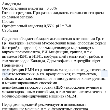
Альдегиды
Ортофталевый альдегид
0.55%
Готовое средство.
Прозрачная жидкость светло-синего цвета
со слабым запахом.
Состав
Ортофталевый альдегид 0,55%. pH = 7–8.
Свойства
Средство обладает обладает активностью в отношении Гр- и
Гр+ бактерий (включая Mycobacterium terrae, споровые формы
бактерий), вирусов (включая аденовирусы,ротавирусы,
вирусы полиомиелита, ВИЧ-инфекции, гриппа, в т.ч.
штаммов H5N1 и H1N1, возбудителей гепатитов), грибов, в
том числе родов Кандида, Дерматофитон, Aspergillus niger.
Применение
дезинфекция ИМН из различных материалов: хирургических,
стоматологических (в т.ч. вращающихся) инструментов,
гибких и жестких эндоскопов и инструментов к ним ручным
и механизированным способами
дезинфекция высокого уровня (ДВУ) эндоскопов ручным и
механизированным способами, в том числе в автоматических
моечно-дезинфицирующих машинах (МДМ).
Перед дезинфекцией рекомендуется использовать
специальные моющие, в т. ч. ферментные средства.