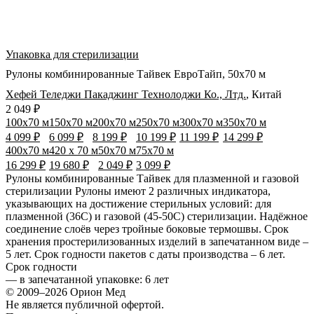
Упаковка для стерилизации
Рулоны комбинированные Тайвек ЕвроТайп, 50х70 м
Хефей Теледжи Пакаджинг Технолоджи Ко., Лтд.
,
Китай
2 049 ₽
100х70 м
150х70 м
200х70 м
250х70 м
300х70 м
350х70 м
4 099 ₽
6 099 ₽
8 199 ₽
10 199 ₽
11 199 ₽
14 299 ₽
400х70 м
420 х 70 м
50х70 м
75х70 м
16 299 ₽
19 680 ₽
2 049 ₽
3 099 ₽
Рулоны комбинированные Тайвек для плазменной и газовой
стерилизации Рулоны имеют 2 различных индикатора,
указывающих на достижение стерильных условий: для
плазменной (36С) и газовой (45-50С) стерилизации. Надёжное
соединение слоёв через тройные боковые термошвы. Срок
хранения простерилизованных изделий в запечатанном виде –
5 лет. Срок годности пакетов с даты производства – 6 лет.
Срок годности
—
в запечатанной упаковке
: 6 лет
© 2009–2026 Орион Мед
Не является публичной офертой.