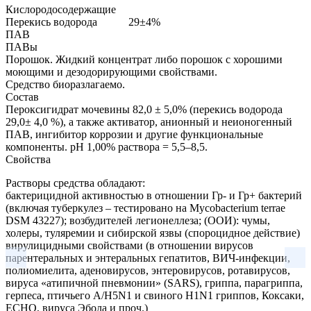
Кислородосодержащие
Перекись водорода
29±4%
ПАВ
ПАВы
Порошок.
Жидкий концентрат либо порошок с хорошими
моющими и дезодорирующими свойствами.
Средство биоразлагаемо.
Состав
Пероксигидрат мочевины 82,0 ± 5,0% (перекись водорода
29,0± 4,0 %), а также активатор, анионный и неионогенный
ПАВ, ингибитор коррозии и другие функциональные
компоненты. pH 1,00% раствора = 5,5–8,5.
Свойства
Растворы средства обладают:
бактерицидной активностью в отношении Гр- и Гр+ бактерий
(включая туберкулез – тестировано на Mycobacterium terrae
DSM 43227); возбудителей легионеллеза; (ООИ): чумы,
холеры, туляремии и сибирской язвы (спороцидное действие)
вирулицидными свойствами (в отношении вирусов
парентеральных и энтеральных гепатитов, ВИЧ-инфекции,
полиомиелита, аденовирусов, энтеровирусов, ротавирусов,
вируса «атипичной пневмонии» (SARS), гриппа, парагриппа,
герпеса, птичьего А/H5N1 и свиного H1N1 гриппов, Коксаки,
ECHO, вируса Эбола и проч.)