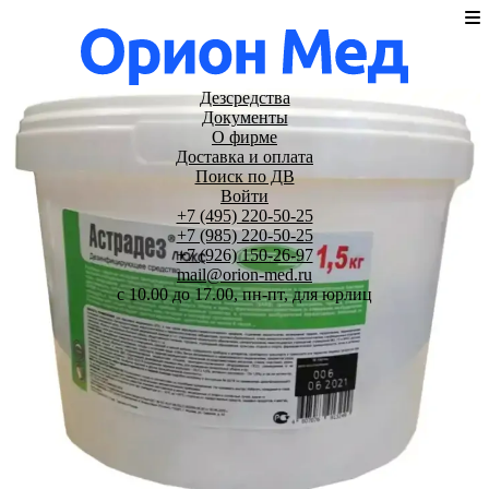
Дезсредства
Документы
О фирме
Доставка и оплата
Поиск по ДВ
Войти
+7 (495) 220-50-25
+7 (985) 220-50-25
+7 (926) 150-26-97
mail@orion-med.ru
c 10.00 до 17.00, пн-пт, для юрлиц