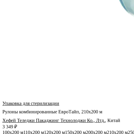
Упаковка для стерилизации
Рулоны комбинированные ЕвроТайп, 210х200 м
Хефей Теледжи Пакаджинг Технолоджи Ко., Лтд.
,
Китай
3 349 ₽
100х200 м
110х200 м
120х200 м
150х200 м
200х200 м
210х200 м
25