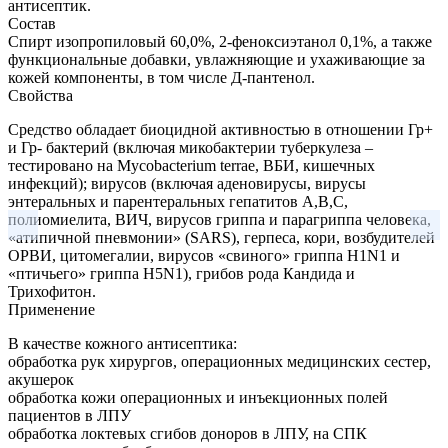
антисептик.
Состав
Спирт изопропиловый 60,0%, 2-феноксиэтанол 0,1%, а также
функциональные добавки, увлажняющие и ухаживающие за
кожей компоненты, в том числе Д-пантенол.
Свойства
Средство обладает биоцидной активностью в отношении Гр+
и Гр- бактерий (включая микобактерии туберкулеза –
тестировано на Mycobacterium terrae, ВБИ, кишечных
инфекций); вирусов (включая аденовирусы, вирусы
энтеральных и парентеральных гепатитов A,B,С,
полиомиелита, ВИЧ, вирусов гриппа и парагриппа человека,
«атипичной пневмонии» (SARS), герпеса, кори, возбудителей
ОРВИ, цитомегалии, вирусов «свиного» гриппа H1N1 и
«птичьего» гриппа H5N1), грибов рода Кандида и
Трихофитон.
Применение
В качестве кожного антисептика:
обработка рук хирургов, операционных медицинских сестер,
акушерок
обработка кожи операционных и инъекционных полей
пациентов в ЛПУ
обработка локтевых сгибов доноров в ЛПУ, на СПК