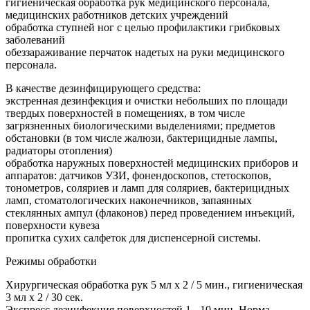
гигиеническая обработка рук медицинского персонала,
медицинских работников детских учреждений
обработка ступней ног с целью профилактики грибковых
заболеваний
обеззараживание перчаток надетых на руки медицинского
персонала.
В качестве дезинфицирующего средства:
экстренная дезинфекция и очистки небольших по площади
твердых поверхностей в помещениях, в том числе
загрязненных биологическими выделениями; предметов
обстановки (в том числе жалюзи, бактерицидные лампы,
радиаторы отопления)
обработка наружных поверхностей медицинских приборов и
аппаратов: датчиков УЗИ, фонендоскопов, стетоскопов,
тонометров, соляриев и ламп для соляриев, бактерицидных
ламп, стоматологических наконечников, запаянных
стеклянных ампул (флаконов) перед проведением инъекций,
поверхности кувеза
пропитка сухих салфеток для диспенсерной системы.
Режимы обработки
Хирургическая обработка рук 5 мл х 2 / 5 мин., гигиеническая
3 мл х 2 / 30 сек.
Экспресс дезинфекция поверхностей 1 - 10 мин. Норма