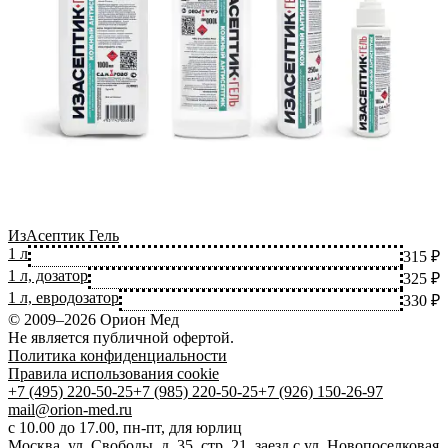
ИзАсептик Гель
1 л
315 ₽
1 л, дозатор
325 ₽
1 л, евродозатор
330 ₽
© 2009–2026 Орион Мед
Не является публичной офертой.
Политика конфиденциальности
Правила использования cookie
+7 (495) 220-50-25
+7 (985) 220-50-25
+7 (926) 150-26-97
mail@orion-med.ru
c 10.00 до 17.00, пн-пт, для юрлиц
Москва, ул. Свободы, д. 35, стр. 21, заезд с ул. Новопоселковая