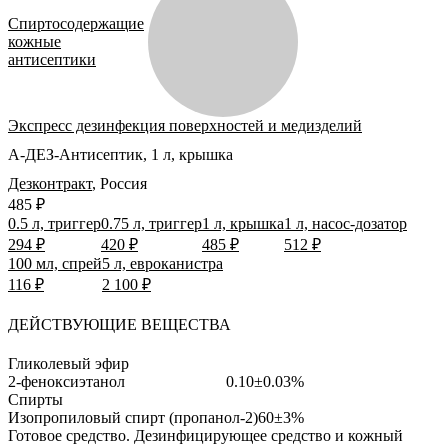
Спиртосодержащие
кожные
антисептики
Экспресс дезинфекция поверхностей и медизделий
А-ДЕЗ-Антисептик, 1 л, крышка
Дезконтракт
,
Россия
485 ₽
0.5 л, триггер
0.75 л, триггер
1 л, крышка
1 л, насос-дозатор
294 ₽
420 ₽
485 ₽
512 ₽
100 мл, спрей
5 л, евроканистра
116 ₽
2 100 ₽
ДЕЙСТВУЮЩИЕ ВЕЩЕСТВА
Гликолевый эфир
2-феноксиэтанол
0.10±0.03%
Спирты
Изопропиловый спирт (пропанол-2)
60±3%
Готовое средство.
Дезинфицирующее средство и кожный