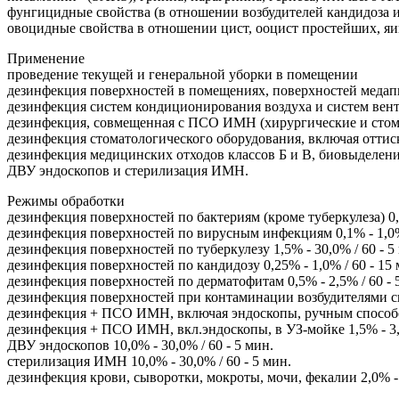
фунгицидные свойства (в отношении возбудителей кандидоза 
овоцидные свойства в отношении цист, ооцист простейших, яи
Применение
проведение текущей и генеральной уборки в помещении
дезинфекция поверхностей в помещениях, поверхностей медапп
дезинфекция систем кондиционирования воздуха и систем вен
дезинфекция, совмещенная с ПСО ИМН (хирургические и стом
дезинфекция стоматологического оборудования, включая оттис
дезинфекция медицинских отходов классов Б и В, биовыделен
ДВУ эндоскопов и стерилизация ИМН.
Режимы обработки
дезинфекция поверхностей по бактериям (кроме туберкулеза) 0,1
дезинфекция поверхностей по вирусным инфекциям 0,1% - 1,0% 
дезинфекция поверхностей по туберкулезу 1,5% - 30,0% / 60 - 5
дезинфекция поверхностей по кандидозу 0,25% - 1,0% / 60 - 15 
дезинфекция поверхностей по дерматофитам 0,5% - 2,5% / 60 - 
дезинфекция поверхностей при контаминации возбудителями сиб
дезинфекция + ПСО ИМН, включая эндоскопы, ручным способом 
дезинфекция + ПСО ИМН, вкл.эндоскопы, в УЗ-мойке 1,5% - 3,0
ДВУ эндоскопов 10,0% - 30,0% / 60 - 5 мин.
cтерилизация ИМН 10,0% - 30,0% / 60 - 5 мин.
дезинфекция крови, сыворотки, мокроты, мочи, фекалии 2,0% - 3