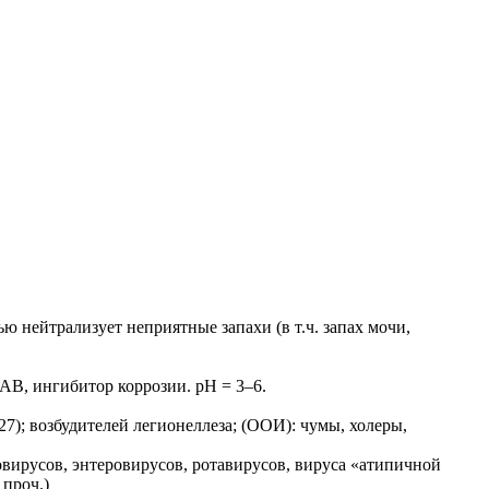
ейтрализует неприятные запахи (в т.ч. запах мочи,
АВ, ингибитор коррозии. pH = 3–6.
27); возбудителей легионеллеза; (ООИ): чумы, холеры,
вирусов, энтеровирусов, ротавирусов, вируса «атипичной
проч.)