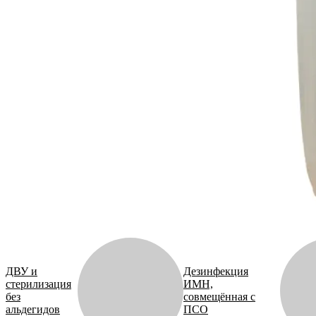
ДВУ и
Дезинфекция
стерилизация
ИМН,
без
совмещённая с
альдегидов
ПСО