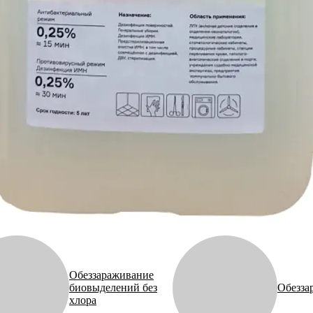
Обеззараживание
биовыделений без
Обезза
хлора