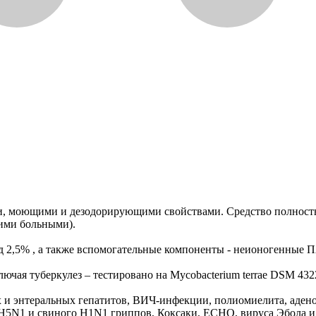
моющими и дезодорирующими свойствами. Средство полностью н
чими больными).
 2,5% , а также вспомогательные компоненты - неионогенные П
ючая туберкулез – тестировано на Mycobacterium terrae DSM 432
 и энтеральных гепатитов, ВИЧ-инфекции, полиомиелита, адено
/H5N1 и свиного H1N1 гриппов, Коксаки, ECHO, вируса Эбола и 