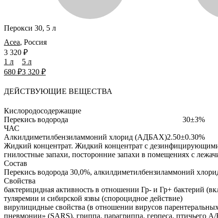
Перокси 30, 5 л
Acea
,
Россия
3 320 ₽
1 л
5 л
680 ₽
3 320 ₽
ДЕЙСТВУЮЩИЕ ВЕЩЕСТВА
Кислородосодержащие
Перекись водорода
30±3%
ЧАС
Алкилдиметилбензиламмоний хлорид (АДБАХ)
2.50±0.30%
Жидкий концентрат.
Жидкий концентрат с дезинфицирующими, 
гнилостные запахи, посторонние запахи в помещениях с лежа
Состав
Перекись водорода 30,0%, алкилдиметилбензиламмоний хлорид
Свойства
бактерицидная активность в отношении Гр- и Гр+ бактерий (вкл
туляремии и сибирской язвы (спороцидное действие)
вирулицидные свойства (в отношении вирусов парентеральных
пневмонии» (SARS), гриппа, парагриппа, герпеса, птичьего А