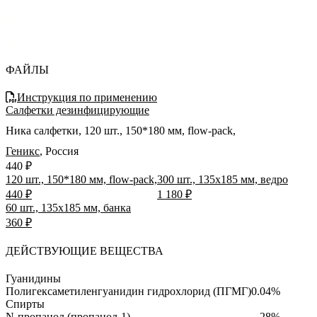
ФАЙЛЫ
Инструкция по применению
Салфетки дезинфицирующие
Ника салфетки, 120 шт., 150*180 мм, flow-pack,
Геникс
,
Россия
440 ₽
120 шт., 150*180 мм, flow-pack,
300 шт., 135х185 мм, ведро
440 ₽
1 180 ₽
60 шт., 135х185 мм, банка
360 ₽
ДЕЙСТВУЮЩИЕ ВЕЩЕСТВА
Гуанидины
Полигексаметиленгуанидин гидрохлорид (ПГМГ)
0.04%
Спирты
N-пропанол (пропанол-1)
28%