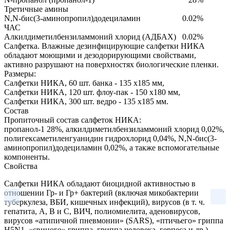
Третичные амины
N,N-бис(3-аминопропил)додециламин
0.02%
ЧАС
Алкилдиметилбензиламмоний хлорид (АДБАХ)
0.02%
Салфетка.
Влажные дезинфицирующие салфетки НИКА
обладают моющими и дезодорирующими свойствами,
активно разрушают на поверхностях биологические пленки.
Размеры:
Салфетки НИКА, 60 шт. банка - 135 х185 мм,
Салфетки НИКА, 120 шт. флоу-пак - 150 х180 мм,
Салфетки НИКА, 300 шт. ведро - 135 х185 мм.
Состав
Пропиточный состав салфеток НИКА:
пропанол-1 28%, алкилдиметилбензиламмоний хлорид 0,02%,
полигексаметиленгуанидин гидрохлорид 0,04%, N,N-бис(3-
аминопропил)додециламин 0,02%, а также вспомогательные
компоненты.
Свойства
Салфетки НИКА обладают биоцидной активностью в
отношении Гр- и Гр+ бактерий (включая микобактерии
туберкулеза, ВБИ, кишечных инфекций), вирусов (в т. ч.
гепатита, А, В и С, ВИЧ, полиомиелита, аденовирусов,
вирусов «атипичной пневмонии» (SARS), «птичьего» гриппа
H5N1, «свиного» гриппа, гриппа человека, герпеса и др.),