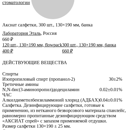
стоматологии
Аксиат салфетки, 300 шт., 130×190 мм, банка
Лаборатория Эталь
,
Россия
660 ₽
120 шт., 130×190 мм, flowpack
300 шт., 130×190 мм, банка
400 ₽
660 ₽
ДЕЙСТВУЮЩИЕ ВЕЩЕСТВА
Спирты
Изопропиловый спирт (пропанол-2)
30±2%
Третичные амины
N,N-бис(3-аминопропил)додециламин
0.02±0.01%
ЧАС
Алкилдиметилбензиламмоний хлорид (АДБАХ)
0.04±0.01%
Салфетка.
Дезинфицирующие салфетки, готовые к
применению, из нетканого безворсового материала спанлейс,
равномерно пропитанные дезинфицирующим средством
«АКСИАТ спрей» с запахом применяемой отдушки.
Размер салфетки 130×190 ± 25 мм.