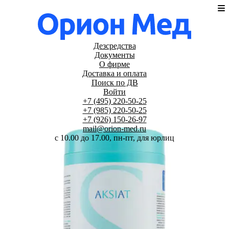
Дезсредства
Документы
О фирме
Доставка и оплата
Поиск по ДВ
Войти
+7 (495) 220-50-25
+7 (985) 220-50-25
+7 (926) 150-26-97
mail@orion-med.ru
c 10.00 до 17.00, пн-пт, для юрлиц