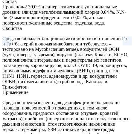
Состав
Пропанол-2 30,0% и синергетические функциональные
добавки: алкилдиметилбензиламмоний хлорид 0,04 %, N,N-
бис(3-аминопропил)додециламин 0,02 %, а также
поверхностно-активные вещества, отдушка, вода.
Свойства
Средство обладает биоцидной активностью в отношении Гр-
и Гр+ бактерий включая микобактерии туберкулеза –
тестировано на Mycobacterium terrae), возбудителей ООИ
(чума, холера, туляремия), вирусов (включая Коксаки, ЕСНО,
полиомиелита, энтеральных и парентеральных гепатитов,
ротавирусов, коронавирусов, в т.ч. COVID-19, норовирусов,
вирусов иммунодефицита человека (ВИЧ), гриппа, в т.ч.
H1N1, H5N1, герпеса, аденовирусов и др. возбудителей
ОРВИ, цитомегалии и др.), грибов рода Кандида и
Трихофитон.
Применение
Средство предназначено для дезинфекции небольших по
площади поверхностей в помещениях, в том числе
оборудования, предметов обстановки (стульев, кроватей,
матрасов), приборов (поверхности аппаратов искусственного
дыхания и анестезии, стоматологические наконечники,
зеркала, термометры, УЗИ-датчики, кардиоэлектроды,