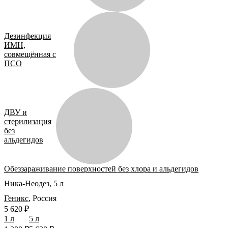
Дезинфекция
ИМН,
совмещённая с
ПСО
ДВУ и
стерилизация
без
альдегидов
Обеззараживание поверхностей без хлора и альдегидов
Ника-Неодез, 5 л
Геникс
,
Россия
5 620 ₽
1 л
5 л