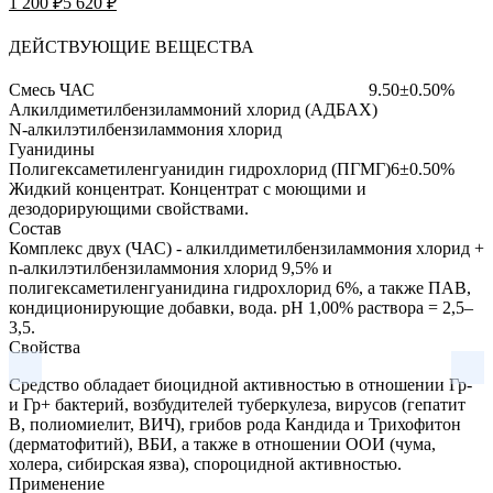
1 200 ₽
5 620 ₽
ДЕЙСТВУЮЩИЕ ВЕЩЕСТВА
Смесь ЧАС
9.50±0.50%
Алкилдиметилбензиламмоний хлорид (АДБАХ)
N-алкилэтилбензиламмония хлорид
Гуанидины
Полигексаметиленгуанидин гидрохлорид (ПГМГ)
6±0.50%
Жидкий концентрат.
Концентрат с моющими и
дезодорирующими свойствами.
Состав
Комплекс двух (ЧАС) - алкилдиметилбензиламмония хлорид +
n-алкилэтилбензиламмония хлорид 9,5% и
полигексаметиленгуанидина гидрохлорид 6%, а также ПАВ,
кондиционирующие добавки, вода. pH 1,00% раствора = 2,5–
3,5.
Свойства
Средство обладает биоцидной активностью в отношении Гр-
и Гр+ бактерий, возбудителей туберкулеза, вирусов (гепатит
В, полиомиелит, ВИЧ), грибов рода Кандида и Трихофитон
(дерматофитий), ВБИ, а также в отношении ООИ (чума,
холера, сибирская язва), спороцидной активностью.
Применение