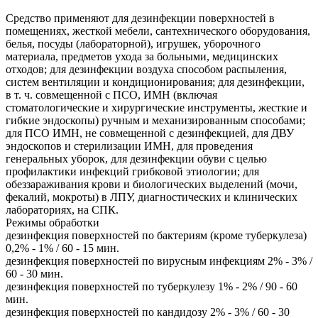
Средство применяют для дезинфекции поверхностей в
помещениях, жесткой мебели, сантехнического оборудования,
белья, посуды (лабораторной), игрушек, уборочного
материала, предметов ухода за больными, медицинских
отходов; для дезинфекции воздуха способом распыления,
систем вентиляции и кондиционирования; для дезинфекции,
в т. ч. совмещенной с ПСО, ИМН (включая
стоматологические и хирургические инструменты, жесткие и
гибкие эндоскопы) ручным и механизированным способами;
для ПСО ИМН, не совмещенной с дезинфекцией, для ДВУ
эндоскопов и стерилизации ИМН, для проведения
генеральных уборок, для дезинфекции обуви с целью
профилактики инфекций грибковой этиологии; для
обеззараживания крови и биологических выделений (мочи,
фекалий, мокроты) в ЛПУ, диагностических и клинических
лабораториях, на СПК.
Режимы обработки
дезинфекция поверхностей по бактериям (кроме туберкулеза)
0,2% - 1% / 60 - 15 мин.
дезинфекция поверхностей по вирусным инфекциям 2% - 3% /
60 - 30 мин.
дезинфекция поверхностей по туберкулезу 1% - 2% / 90 - 60
мин.
дезинфекция поверхностей по кандидозу 2% - 3% / 60 - 30