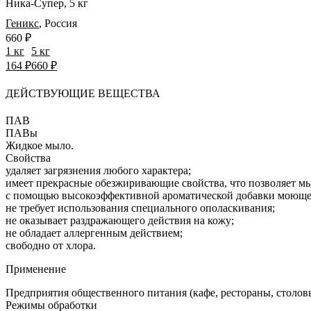
Ника-Супер, 5 кг
Геникс
,
Россия
660 ₽
1 кг
5 кг
164 ₽
660 ₽
ДЕЙСТВУЮЩИЕ ВЕЩЕСТВА
ПАВ
ПАВы
Жидкое мыло.
Свойства
удаляет загрязнения любого характера;
имеет прекрасные обезжиривающие свойства, что позволяет мы
с помощью высокоэффективной ароматической добавки моющего 
не требует использования специального ополаскивания;
не оказывает раздражающего действия на кожу;
не обладает аллергенным действием;
свободно от хлора.
Применение
Предприятия общественного питания (кафе, рестораны, столовые
Режимы обработки