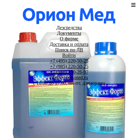
Дезсредства
Документы
О фирме
Доставка и оплата
Поиск по ДВ
Войти
+7 (495) 220-50-25
+7 (985) 220-50-25
+7 (926) 150-26-97
mail@orion-med.ru
c 10.00 до 17.00, пн-пт, для юрлиц