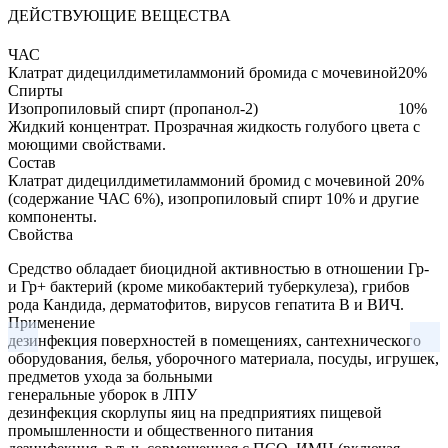
ДЕЙСТВУЮЩИЕ ВЕЩЕСТВА
ЧАС
Клатрат дидецилдиметиламмоний бромида с мочевиной
20%
Спирты
Изопропиловый спирт (пропанол-2)
10%
Жидкий концентрат.
Прозрачная жидкость голубого цвета с
моющими свойствами.
Состав
Клатрат дидецилдиметиламмоний бромид с мочевиной 20%
(содержание ЧАС 6%), изопропиловый спирт 10% и другие
компоненты.
Свойства
Средство обладает биоцидной активностью в отношении Гр-
и Гр+ бактерий (кроме микобактерий туберкулеза), грибов
рода Кандида, дерматофитов, вирусов гепатита В и ВИЧ.
Применение
дезинфекция поверхностей в помещениях, сантехнического
оборудования, белья, уборочного материала, посуды, игрушек,
предметов ухода за больными
генеральные уборок в ЛПУ
дезинфекция скорлупы яиц на предприятиях пищевой
промышленности и общественного питания