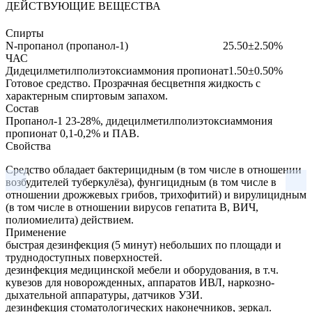
ДЕЙСТВУЮЩИЕ ВЕЩЕСТВА
Спирты
N-пропанол (пропанол-1)
25.50±2.50%
ЧАС
Дидецилметилполиэтоксиаммония пропионат
1.50±0.50%
Готовое средство.
Прозрачная бесцветнпя жидкость с
характерным спиртовым запахом.
Состав
Пропанол-1 23-28%, дидецилметилполиэтоксиаммония
пропионат 0,1-0,2% и ПАВ.
Свойства
Средство обладает бактерицидным (в том числе в отношении
возбудителей туберкулёза), фунгицидным (в том числе в
отношении дрожжевых грибов, трихофитий) и вирулицидным
(в том числе в отношении вирусов гепатита В, ВИЧ,
полиомиелита) действием.
Применение
быстрая дезинфекция (5 минут) небольших по площади и
труднодоступных поверхностей.
дезинфекция медицинской мебели и оборудования, в т.ч.
кувезов для новорожденных, аппаратов ИВЛ, наркозно-
дыхательной аппаратуры, датчиков УЗИ.
дезинфекция стоматологических наконечников, зеркал.