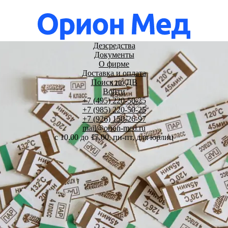
Дезсредства
Документы
О фирме
Доставка и оплата
Поиск по ДВ
Войти
+7 (495) 220-50-25
+7 (985) 220-50-25
+7 (926) 150-26-97
mail@orion-med.ru
c 10.00 до 17.00, пн-пт, для юрлиц