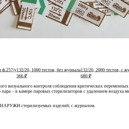
м ф.257/у
132/20, 1000 тестов, без журнала
132/20, 2000 тестов, с 
366 ₽
680 ₽
го визуального контроля соблюдения критических переменных 
ара – в камере паровых стерилизаторов с удалением воздуха м
 СНАРУЖИ стерилизуемых изделий; с журналом.