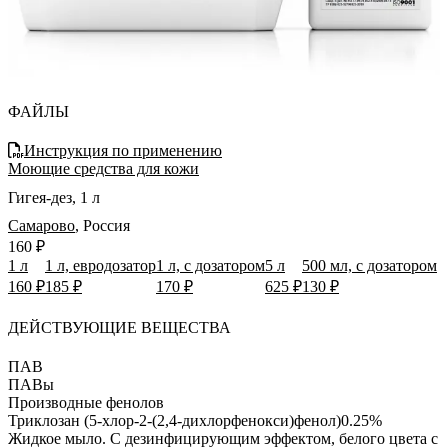
ФАЙЛЫ
Инструкция по применению
Моющие средства для кожи
Гигея-дез, 1 л
Самарово
,
Россия
160 ₽
1 л
1 л, евродозатор
1 л, с дозатором
5 л
500 мл, с дозатором
160 ₽
185 ₽
170 ₽
625 ₽
130 ₽
ДЕЙСТВУЮЩИЕ ВЕЩЕСТВА
ПАВ
ПАВы
Производные фенолов
Триклозан (5-хлор-2-(2,4-дихлорфенокси)фенол)
0.25%
Жидкое мыло.
С дезинфицирующим эффектом, белого цвета с