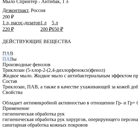
Мыло Спринтер - Антибак, 1 л
Дезконтракт
,
Россия
200 ₽
1 л, насос-дозатор
1 л
5 л
220 ₽
200 ₽
650 ₽
ДЕЙСТВУЮЩИЕ ВЕЩЕСТВА
ПАВ
ПАВы
Производные фенолов
Триклозан (5-хлор-2-(2,4-дихлорфенокси)фенол)
Жидкое мыло.
Жидкое мыло с антибактериальным эффектом пре
Состав
Триклозан, ПАВ, а также в качестве ухаживающей за кожей доб
Свойства
Обладает антимикробной активностью в отношении Гр- и Гр+ б
Применение
гигиеническая обработка рук
гигиеническая обработка рук хирургов, оперирующего персона
санитарная обработка кожных покровов