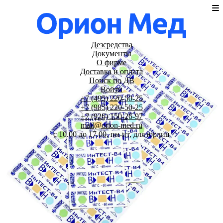
Дезсредства
Документы
О фирме
Доставка и оплата
Поиск по ДВ
Войти
+7 (495) 220-50-25
+7 (985) 220-50-25
+7 (926) 150-26-97
mail@orion-med.ru
c 10.00 до 17.00, пн-пт, для юрлиц